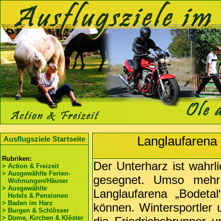
Langlaufarena 
Ausflugsziele Startseite
Rubriken:
Der Unterharz ist wahrli
> Action & Freizeit
> Ausgewählte Ferien-
gesegnet. Umso mehr
Wohnungen/Häuser
> Ausgewählte
Langlaufarena „Bodeta
Hotels & Pensionen
> Baden im Harz
können. Wintersportler 
> Burgen & Schlösser
> Dome, Kirchen & Klöster