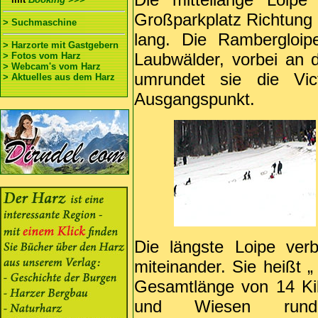
Großparkplatz Richtung
> Suchmaschine
lang. Die Rambergloip
> Harzorte mit Gastgebern
Laubwälder, vorbei an
> Fotos vom Harz
> Webcam's vom Harz
umrundet sie die Vi
> Aktuelles aus dem Harz
Ausgangspunkt.
Die längste Loipe ver
miteinander. Sie heißt „
Gesamtlänge von 14 Ki
und Wiesen rund