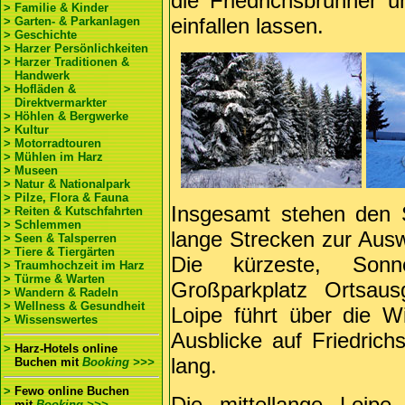
die Friedrichsbrunner 
> Familie & Kinder
einfallen lassen.
> Garten- & Parkanlagen
> Geschichte
> Harzer Persönlichkeiten
> Harzer Traditionen &
Handwerk
> Hofläden &
Direktvermarkter
> Höhlen & Bergwerke
> Kultur
> Motorradtouren
> Mühlen im Harz
> Museen
> Natur & Nationalpark
> Pilze, Flora & Fauna
Insgesamt stehen den Sk
> Reiten & Kutschfahrten
> Schlemmen
lange Strecken zur Auswa
> Seen & Talsperren
> Tiere & Tiergärten
Die kürzeste, Sonn
> Traumhochzeit im Harz
> Türme & Warten
Großparkplatz Ortsa
> Wandern & Radeln
> Wellness & Gesundheit
Loipe führt über die 
> Wissenswertes
Ausblicke auf Friedrich
>
Harz-Hotels online
lang.
Buchen
mit
Booking >>>
>
Fewo online Buchen
Die mittellange Loipe
mit
Booking >>>