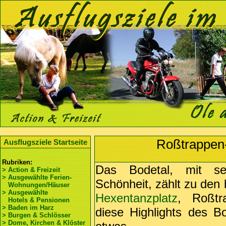
Roßtrappen-
Ausflugsziele Startseite
Rubriken:
Das Bodetal, mit sei
> Action & Freizeit
> Ausgewählte Ferien-
Schönheit, zählt zu den 
Wohnungen/Häuser
> Ausgewählte
Hexentanzplatz
, Roßt
Hotels & Pensionen
> Baden im Harz
diese Highlights des B
> Burgen & Schlösser
> Dome, Kirchen & Klöster