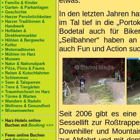
etwas.
> Familie & Kinder
> Garten- & Parkanlagen
In den letzten Jahren h
> Geschichte
> Harzer Persönlichkeiten
im Tal tief in die „Port
> Harzer Traditionen &
Handwerk
Bodetal auch für Bike
> Hofläden &
Direktvermarkter
„Seilbahner“ haben an
> Höhlen & Bergwerke
> Kultur
auch Fun und Action su
> Motorradtouren
> Mühlen im Harz
> Museen
> Natur & Nationalpark
> Pilze, Flora & Fauna
> Reiten & Kutschfahrten
> Schlemmen
> Seen & Talsperren
> Tiere & Tiergärten
> Traumhochzeit im Harz
> Türme & Warten
> Wandern & Radeln
> Wellness & Gesundheit
> Wissenswertes
Seit 2006 gibt es eine
>
Harz-Hotels online
Sessellift zur Roßtrappe
Buchen
mit
Booking >>>
Downhiller und Mountain
>
Fewo online Buchen
zur Abfahrt und mit dem
mit
Booking >>>