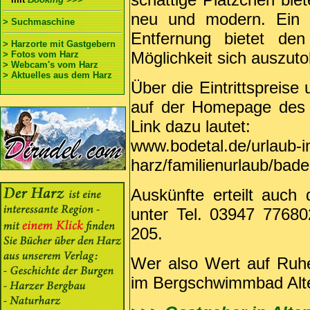
neu und modern. Ein K
> Suchmaschine
Entfernung bietet den
> Harzorte mit Gastgebern
Möglichkeit sich auszut
> Fotos vom Harz
> Webcam's vom Harz
> Aktuelles aus dem Harz
Über die Eintrittspreise
auf der Homepage des 
Link dazu lautet:
www.bodetal.de/urlaub-i
harz/familienurlaub/bad
Auskünfte erteilt auch 
unter Tel. 03947 77680
205.
Wer also Wert auf Ruhe 
im Bergschwimmbad Alt