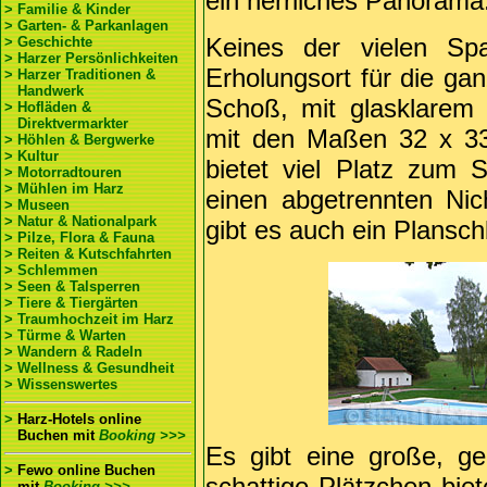
ein herrliches Panorama
> Familie & Kinder
> Garten- & Parkanlagen
Keines der vielen Sp
> Geschichte
> Harzer Persönlichkeiten
Erholungsort für die gan
> Harzer Traditionen &
Handwerk
Schoß, mit glasklare
> Hofläden &
Direktvermarkter
mit den Maßen 32 x 33
> Höhlen & Bergwerke
> Kultur
bietet viel Platz zum
> Motorradtouren
> Mühlen im Harz
einen abgetrennten Nic
> Museen
> Natur & Nationalpark
gibt es auch ein Plansch
> Pilze, Flora & Fauna
> Reiten & Kutschfahrten
> Schlemmen
> Seen & Talsperren
> Tiere & Tiergärten
> Traumhochzeit im Harz
> Türme & Warten
> Wandern & Radeln
> Wellness & Gesundheit
> Wissenswertes
>
Harz-Hotels online
Buchen
mit
Booking >>>
Es gibt eine große, ge
>
Fewo online Buchen
schattige Plätzchen biet
mit
Booking >>>