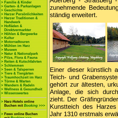
Auerberg - Straßberg 
> Familie & Kinder
zunehmende Bedeutung
> Garten- & Parkanlagen
> Geschichte
ständig erweitert.
> Harzer Persönlichkeiten
> Harzer Traditionen &
Handwerk
> Hofläden &
Direktvermarkter
> Höhlen & Bergwerke
> Kultur
> Motorradtouren
> Mühlen im Harz
> Museen
> Natur & Nationalpark
> Pilze, Flora & Fauna
> Reiten & Kutschfahrten
> Schlemmen
Einer dieser künstlich 
> Seen & Talsperren
> Tiere & Tiergärten
Teich- und Grabensystem
> Traumhochzeit im Harz
> Türme & Warten
gehört zur ältesten, ur
> Wandern & Radeln
> Wellness & Gesundheit
Anlage, die sich durc
> Wissenswertes
zieht. Der Gräfingründer
>
Harz-Hotels online
Kunstteich des Harzes
Buchen
mit
Booking >>>
Jahr 1310 erstmals erwä
>
Fewo online Buchen
mit
Booking >>>