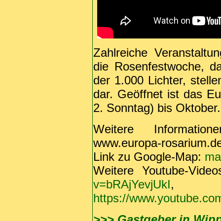
Zahlreiche Veranstalt
die Rosenfestwoche, d
der 1.000 Lichter, stel
dar. Geöffnet ist das Eu
2. Sonntag) bis Oktober.
Weitere Informatio
www.europa-rosarium.d
Link zu Google-Map:
ma
Weitere Youtube-Vide
v=bRAjYevjUkI
,
https://www.youtube.c
>>> Gastgeber in Wip