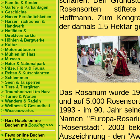
schaffen. Den Grundst
> Familie & Kinder
Rosensorten stiftet
> Garten- & Parkanlagen
> Geschichte
Hoffmann. Zum Kongre
> Harzer Persönlichkeiten
> Harzer Traditionen &
der damals 1,5 Hektar gr
Handwerk
> Hofläden &
Direktvermarkter
> Höhlen & Bergwerke
> Kultur
> Motorradtouren
> Mühlen im Harz
> Museen
> Natur & Nationalpark
> Pilze, Flora & Fauna
> Reiten & Kutschfahrten
> Schlemmen
> Seen & Talsperren
> Tiere & Tiergärten
Das Rosarium wurde 19
> Traumhochzeit im Harz
> Türme & Warten
und auf 5.000 Rosensort
> Wandern & Radeln
> Wellness & Gesundheit
1993 - im 90. Jahr sein
> Wissenswertes
Namen "Europa-Rosari
>
Harz-Hotels online
Buchen
mit
Booking >>>
"Rosenstadt". 2003 be
Auszeichnung - den "Aw
>
Fewo online Buchen
mit
Booking >>>