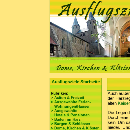
Ausflugsziele Startseite
Auch außerh
Rubriken:
> Action & Freizeit
der Harzreg
> Ausgewählte Ferien-
alten
Kaiser
Wohnungen/Häuser
> Ausgewählte
Die Legend
Hotels & Pensionen
Durch eine 
> Baden im Harz
sein. Um da
> Burgen & Schlösser
nieder. Und
> Dome, Kirchen & Klöster