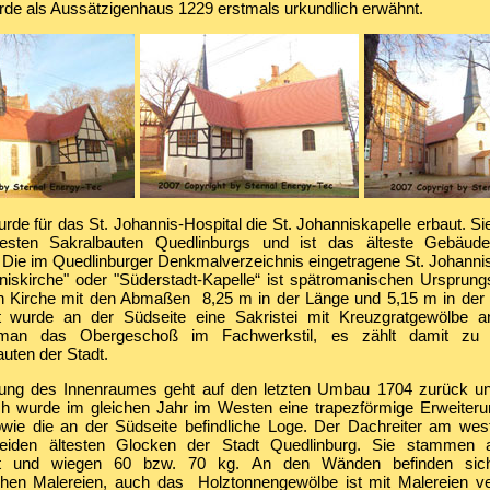
rde als Aussätzigenhaus 1229 erstmals urkundlich erwähnt.
de für das St. Johannis-Hospital die St. Johanniskapelle erbaut. Si
esten Sakralbauten Quedlinburgs und ist das älteste Gebäude 
 Die im Quedlinburger Denkmalverzeichnis eingetragene St. Johanni
niskirche" oder "Süderstadt-Kapelle“ ist spätromanischen Ursprungs
en Kirche mit den Abmaßen 8,25 m in der Länge und 5,15 m in der B
t wurde an der Südseite eine Sakristei mit Kreuzgratgewölbe a
e man das Obergeschoß im Fachwerkstil, es zählt damit zu 
ten der Stadt.
tung des Innenraumes geht auf den letzten Umbau 1704 zurück un
ch wurde im gleichen Jahr im Westen eine trapezförmige Erweiter
wie die an der Südseite befindliche Loge. Der Dachreiter am west
beiden ältesten Glocken der Stadt Quedlinburg. Sie stammen
rt und wiegen 60 bzw. 70 kg. An den Wänden befinden sic
lichen Malereien, auch das Holztonnengewölbe ist mit Malereien v