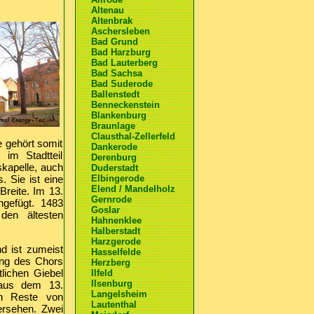
Altenau
Altenbrak
Aschersleben
Bad Grund
Bad Harzburg
Bad Lauterberg
Bad Sachsa
Bad Suderode
Ballenstedt
Benneckenstein
Blankenburg
Braunlage
Clausthal-Zellerfeld
e gehört somit
Dankerode
im Stadtteil
Derenburg
skapelle, auch
Duderstadt
. Sie ist eine
Elbingerode
Elend / Mandelholz
reite. Im 13.
Gernrode
ngefügt. 1483
Goslar
den ältesten
Hahnenklee
Halberstadt
Harzgerode
d ist zumeist
Hasselfelde
ung des Chors
Herzberg
lichen Giebel
Ilfeld
Ilsenburg
 aus dem 13.
Langelsheim
h Reste von
Lautenthal
ersehen. Zwei