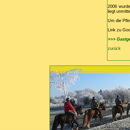
2006 wurde 
liegt unmit
Um die Pfle
Link zu Go
>>> Gastge
zurück