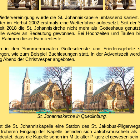
iedervereinigung wurde die St. Johanniskapelle umfassend saniert
ter im Herbst 2002 erstmals eine Wetterfahne aufgesetzt. Seit der
eit 2018 die St. Johanniskirche nicht mehr als Gotteshaus genutzt
elle wieder an Bedeutung gewonnen. Bei Hochzeiten und Taufen bie
 Rahmen dieser Familienfeste.
en in den Sommermonaten Gottesdienste und Friedensgebete s
ngen, wie zum Beispiel Buchlesungen statt. In der Adventszeit wer
ig Abend der Christvesper angeboten.
St. Johanniskirche in Quedlinburg.
st die St. Johanniskapelle eine Station des St. Jakobus-Pilgerweg
 früheren Eingang der Kapelle befinden sich Jakobsmuscheln als P
deutet, dass die Kapelle schon im Mittelalter Pilgerziel gewesen sein