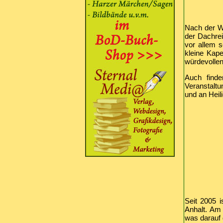
Nach der W
der Dachrei
vor allem s
kleine Kap
würdevollen
Auch find
Veranstaltu
und an Heil
Seit 2005 i
Anhalt. Am
was darauf 