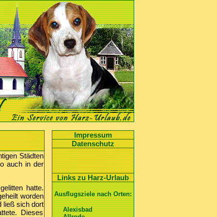
Impressum
Datenschutz
htigen Städten
So auch in der
Links zu Harz-Urlaub
elitten hatte.
Ausflugsziele nach Orten:
geheilt worden
ließ sich dort
Alexisbad
ttete. Dieses
Allrode