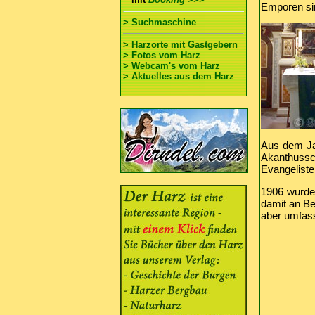
Emporen sin
> Suchmaschine
> Harzorte mit Gastgebern
> Fotos vom Harz
> Webcam's vom Harz
> Aktuelles aus dem Harz
Aus dem Jah
Akanthussch
Evangeliste
1906 wurde 
damit an Be
aber umfass