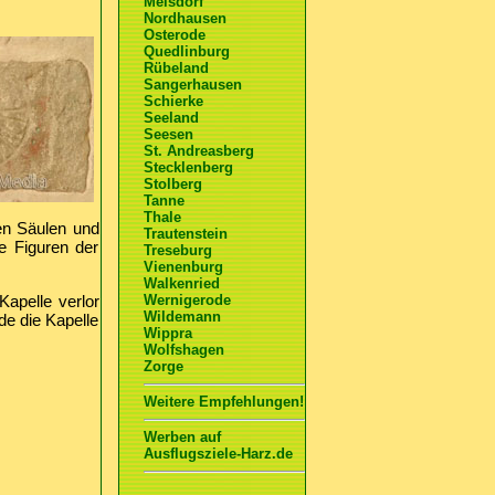
Meisdorf
Nordhausen
Osterode
Quedlinburg
Rübeland
Sangerhausen
Schierke
Seeland
Seesen
St. Andreasberg
Stecklenberg
Stolberg
Tanne
Thale
hen Säulen und
Trautenstein
e Figuren der
Treseburg
Vienenburg
Walkenried
Kapelle verlor
Wernigerode
Wildemann
e die Kapelle
Wippra
Wolfshagen
Zorge
Weitere Empfehlungen!
Werben auf
Ausflugsziele-Harz.de