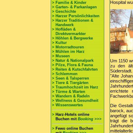
Hospital wu
> Familie & Kinder
> Garten- & Parkanlagen
> Geschichte
> Harzer Persönlichkeiten
> Harzer Traditionen &
Handwerk
> Hofläden &
Direktvermarkter
> Höhlen & Bergwerke
> Kultur
> Motorradtouren
> Mühlen im Harz
> Museen
> Natur & Nationalpark
Um 1150 wur
> Pilze, Flora & Fauna
zu den ält
> Reiten & Kutschfahrten
Süderstadt.
> Schlemmen
"Alte Johan
> Seen & Talsperren
einschiffig
> Tiere & Tiergärten
Jahrhunder
> Traumhochzeit im Harz
errichtet
> Türme & Warten
Fachwerkbau
> Wandern & Radeln
> Wellness & Gesundheit
> Wissenswertes
Die Gestal
barock, au
>
Harz-Hotels online
angefügt so
Buchen
mit
Booking >>>
trägt die 
Jahrhunde
>
Fewo online Buchen
mittelalter
mit
Booking >>>