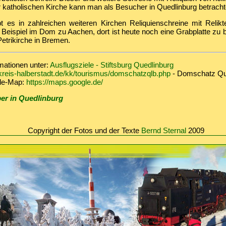
 katholischen Kirche kann man als Besucher in Quedlinburg betracht
bt es in zahlreichen weiteren Kirchen Reliquienschreine mit Relikt
eispiel im Dom zu Aachen, dort ist heute noch eine Grabplatte zu b
Petrikirche in Bremen.
mationen unter:
Ausflugsziele - Stiftsburg Quedlinburg
reis-halberstadt.de/kk/tourismus/domschatzqlb.php
- Domschatz Qu
gle-Map:
https://maps.google.de/
er in Quedlinburg
Copyright der Fotos und der Texte
Bernd Sternal
2009