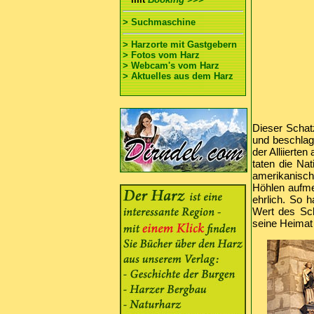
> Suchmaschine
> Harzorte mit Gastgebern
> Fotos vom Harz
> Webcam's vom Harz
> Aktuelles aus dem Harz
Dieser Schat
und beschla
der Alliiert
taten die Nat
amerikanisch
Höhlen aufmer
ehrlich. So h
Wert des Sch
seine Heimat