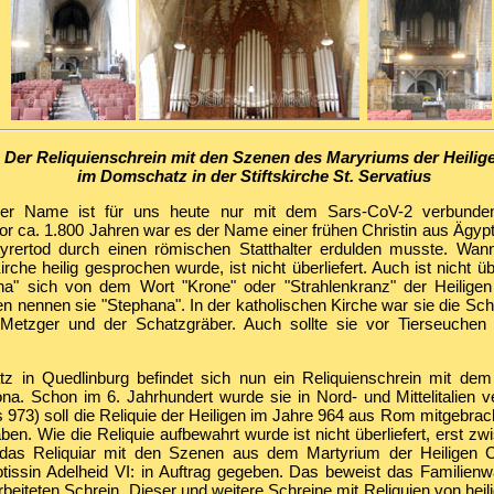
: Der Reliquienschrein mit den Szenen des Maryriums der Heili
im Domschatz in der Stiftskirche St. Servatius
ser Name ist für uns heute nur mit dem Sars-CoV-2 verbunde
r ca. 1.800 Jahren war es der Name einer frühen Christin aus Ägypt
yrertod durch einen römischen Statthalter erdulden musste. Wann
irche heilig gesprochen wurde, ist nicht überliefert. Auch ist nicht übe
" sich von dem Wort "Krone" oder "Strahlenkranz" der Heiligen h
n nennen sie "Stephana". In der katholischen Kirche war sie die Sch
Metzger und der Schatzgräber. Auch sollte sie vor Tierseuchen
 in Quedlinburg befindet sich nun ein Reliquienschrein mit dem
na. Schon im 6. Jahrhundert wurde sie in Nord- und Mittelitalien ve
s 973) soll die Reliquie der Heiligen im Jahre 964 aus Rom mitgebrac
en. Wie die Reliquie aufbewahrt wurde ist nicht überliefert, erst z
das Reliquiar mit den Szenen aus dem Martyrium der Heiligen 
tissin Adelheid VI: in Auftrag gegeben. Das beweist das Familie
rbeiteten Schrein. Dieser und weitere Schreine mit Reliquien von he