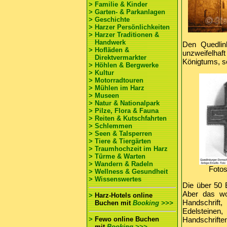
> Familie & Kinder
> Garten- & Parkanlagen
> Geschichte
> Harzer Persönlichkeiten
> Harzer Traditionen &
Handwerk
Den Quedlinb
> Hofläden &
unzweifelha
Direktvermarkter
Königtums, se
> Höhlen & Bergwerke
> Kultur
> Motorradtouren
> Mühlen im Harz
> Museen
> Natur & Nationalpark
> Pilze, Flora & Fauna
> Reiten & Kutschfahrten
> Schlemmen
> Seen & Talsperren
> Tiere & Tiergärten
> Traumhochzeit im Harz
> Türme & Warten
> Wandern & Radeln
Fotos
> Wellness & Gesundheit
> Wissenswertes
Die über 50 E
Aber das wo
>
Harz-Hotels online
Handschrift,
Buchen
mit
Booking >>>
Edelsteinen,
>
Fewo online Buchen
Handschrifte
mit
Booking >>>