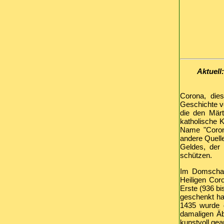
Aktuell
Corona, die
Geschichte vo
die den Märt
katholische K
Name "Corona
andere Quelle
Geldes, der 
schützen.
Im Domschatz
Heiligen Coro
Erste (936 bi
geschenkt hab
1435 wurde 
damaligen Äb
kunstvoll gea