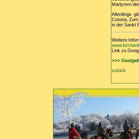
Martyrern der
Allerdings gi
Corona. Zum B
in der Sankt 
Weitere Infor
www.kirchenk
Link zu Goo
>>> Gastgeb
zurück