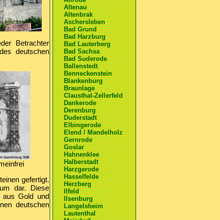
Altenau
Altenbrak
Aschersleben
Bad Grund
Bad Harzburg
der Betrachter
Bad Lauterberg
 des deutschen
Bad Sachsa
Bad Suderode
Ballenstedt
Benneckenstein
Blankenburg
Braunlage
Clausthal-Zellerfeld
Dankerode
Derenburg
Duderstadt
Elbingerode
Elend / Mandelholz
Gernrode
Goslar
Hahnenklee
Halberstadt
meinfrei
Harzgerode
Hasselfelde
einen gefertigt.
Herzberg
ium dar. Diese
Ilfeld
nd aus Gold und
Ilsenburg
enen deutschen
Langelsheim
Lautenthal