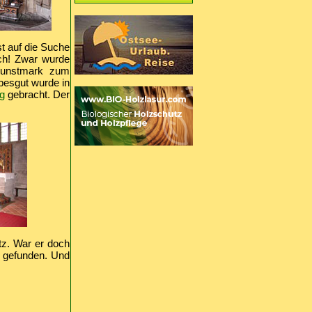
st auf die Suche
ich! Zwar wurde
 Kunstmark zum
besgut wurde in
g
gebracht. Der
tz. War er doch
r gefunden. Und