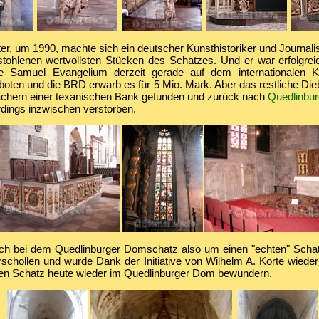
er, um 1990, machte sich ein deutscher Kunsthistoriker und Journali
tohlenen wertvollsten Stücken des Schatzes. Und er war erfolgre
e Samuel Evangelium derzeit gerade auf dem internationalen
oten und die BRD erwarb es für 5 Mio. Mark. Aber das restliche Die
ächern einer texanischen Bank gefunden und zurück nach
Quedlinbur
rdings inzwischen verstorben.
ich bei dem Quedlinburger Domschatz also um einen "echten" Scha
rschollen und wurde Dank der Initiative von Wilhelm A. Korte wiede
en Schatz heute wieder im Quedlinburger Dom bewundern.