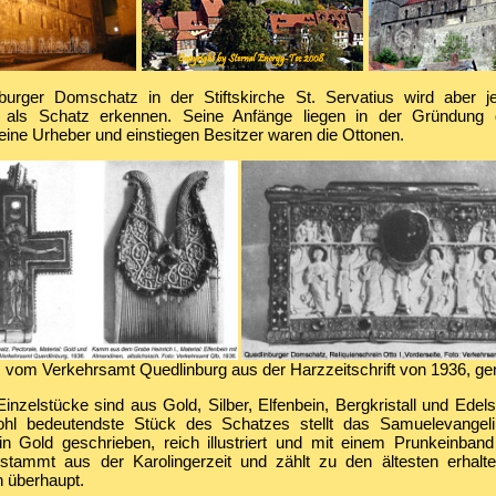
urger Domschatz in der Stiftskirche St. Servatius wird aber je
ft als Schatz erkennen. Seine Anfänge liegen in der Gründung
ine Urheber und einstiegen Besitzer waren die Ottonen.
 vom Verkehrsamt Quedlinburg aus der Harzzeitschrift von 1936, ge
inzelstücke sind aus Gold, Silber, Elfenbein, Bergkristall und Edelst
hl bedeutendste Stück des Schatzes stellt das Samuelevangel
 in Gold geschrieben, reich illustriert und mit einem Prunkeinba
 stammt aus der Karolingerzeit und zählt zu den ältesten erhalt
n überhaupt.