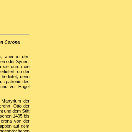
gen Corona
n, aber in der
en oder Syrien,
 sie durch die
rliefert, ob der
erleitet, denn
utzpatronin des
 und vor Hagel
 Martyrium der
rehrt. Otto der
ht und dem Stift
wischen 1405 bis
Corona von der
nwappen auf dem
iliggesprochenen