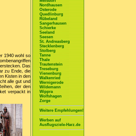
Meisdorf
Nordhausen
Osterode
Quedlinburg
Rübeland
Sangerhausen
Schierke
Seeland
Seesen
St. Andreasberg
Stecklenberg
Stolberg
er 1940 wohl so
Tanne
Thale
ombenangriffen
Trautenstein
verstecken. Das
Treseburg
ar zu Ende, die
Vienenburg
n Kisten in den
Walkenried
ht alle gut und
Wernigerode
 Reihen, der den
Wildemann
ket verpackt in
Wippra
Wolfshagen
Zorge
Weitere Empfehlungen!
Werben auf
Ausflugsziele-Harz.de