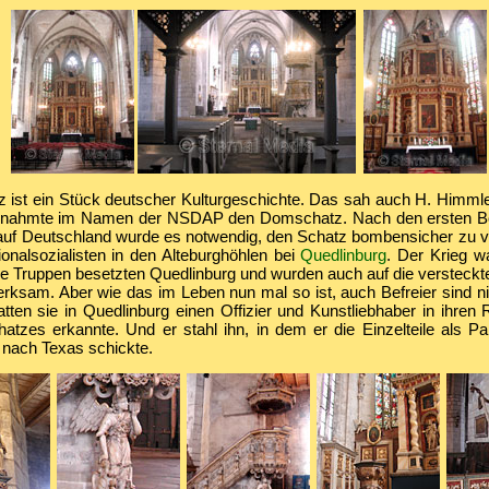
z ist ein Stück deutscher Kulturgeschichte. Das sah auch H. Himml
gnahmte im Namen der NSDAP den Domschatz. Nach den ersten B
en auf Deutschland wurde es notwendig, den Schatz bombensicher zu 
ionalsozialisten in den Alteburghöhlen bei
Quedlinburg
. Der Krieg w
e Truppen besetzten Quedlinburg und wurden auch auf die versteckte
ksam. Aber wie das im Leben nun mal so ist, auch Befreier sind nic
atten sie in Quedlinburg einen Offizier und Kunstliebhaber in ihren
atzes erkannte. Und er stahl ihn, in dem er die Einzelteile als Pa
 nach Texas schickte.