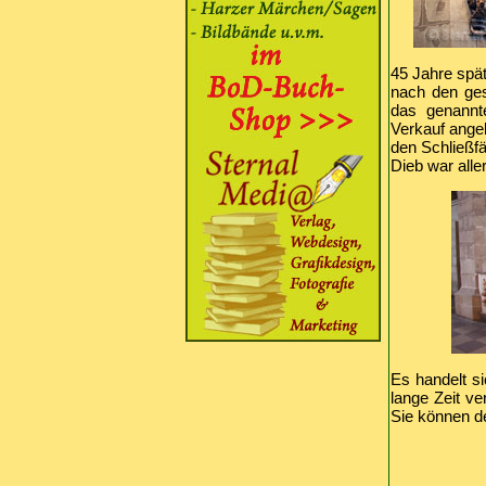
45 Jahre spät
nach den ges
das genannt
Verkauf angeb
den Schließf
Dieb war alle
Es handelt s
lange Zeit ve
Sie können d