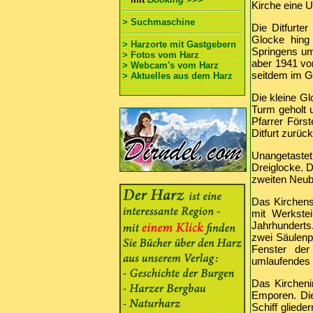
Kirche eine U
> Suchmaschine
Die Ditfurte
Glocke hing
> Harzorte mit Gastgebern
Springens um
> Fotos vom Harz
aber 1941 vo
> Webcam's vom Harz
seitdem im G
> Aktuelles aus dem Harz
Die kleine G
Turm geholt 
Pfarrer Förs
Ditfurt zurüc
Unangetastet
Dreiglocke. 
zweiten Neuba
Das Kirchens
mit Werkste
Jahrhunderts
zwei Säulenpo
Fenster der
umlaufendes 
Das Kirchenin
Emporen. Die
Schiff gliede