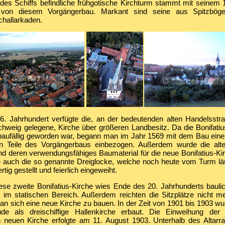
 des Schiffs befindliche frühgotische Kirchturm stammt mit seinem
von diesem Vorgängerbau. Markant sind seine aus Spitzbög
challarkaden.
6. Jahrhundert verfügte die, an der bedeutenden alten Handelsstr
hweig gelegene, Kirche über größeren Landbesitz. Da die Bonifatiu
baufällig geworden war, begann man im Jahr 1569 mit dem Bau eine
 Teile des Vorgängerbaus einbezogen. Außerdem wurde die alte 
nd deren verwendungsfähiges Baumaterial für die neue Bonifatius-Ki
 auch die so genannte Dreiglocke, welche noch heute vom Turm läu
tig gestellt und feierlich eingeweiht.
ese zweite Bonifatius-Kirche wies Ende des 20. Jahrhunderts bauli
 im statischen Bereich. Außerdem reichten die Sitzplätze nicht 
n sich eine neue Kirche zu bauen. In der Zeit von 1901 bis 1903 wu
de als dreischiffige Hallenkirche erbaut. Die Einweihung der 
neuen Kirche erfolgte am 11. August 1903. Unterhalb des Altarra