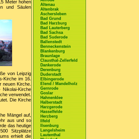
 15 Meter hohen
Altenau
en und Säulen
Altenbrak
Aschersleben
Bad Grund
Bad Harzburg
Bad Lauterberg
Bad Sachsa
Bad Suderode
Ballenstedt
Benneckenstein
Blankenburg
Braunlage
Clausthal-Zellerfeld
Dankerode
Derenburg
aße von Leipzig
Duderstadt
s-Kirche im 16.
Elbingerode
r neuen Kirche.
Elend / Mandelholz
Gernrode
Nikolai-Kirche
Goslar
rche verwendet.
Hahnenklee
tet. Die Kirche
Halberstadt
Harzgerode
Hasselfelde
che Mängel auf,
Herzberg
mehr aus und so
Ilfeld
rde das heutige
Ilsenburg
Langelsheim
500 Sitzplätze
Lautenthal
ums erhielt die