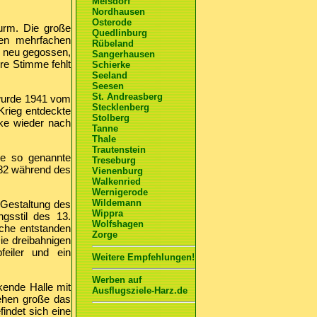
Meisdorf
Nordhausen
Osterode
Turm. Die große
Quedlinburg
en mehrfachen
Rübeland
 neu gegossen,
Sangerhausen
e Stimme fehlt
Schierke
Seeland
Seesen
St. Andreasberg
 wurde 1941 vom
Stecklenberg
Krieg entdeckte
Stolberg
cke wieder nach
Tanne
Thale
Trautenstein
die so genannte
Treseburg
582 während des
Vienenburg
Walkenried
Wernigerode
Wildemann
 Gestaltung des
Wippra
gsstil des 13.
Wolfshagen
che entstanden
Zorge
Die dreibahnigen
feiler und ein
Weitere Empfehlungen!
Werben auf
kende Halle mit
Ausflugsziele-Harz.de
ehen große das
indet sich eine