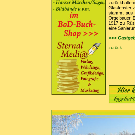
zurückhalte
Glasfenster z
stammt aus d
Orgelbauer E
1917 zu Rüst
eine Sanieru
>>> Gastgeb
zurück