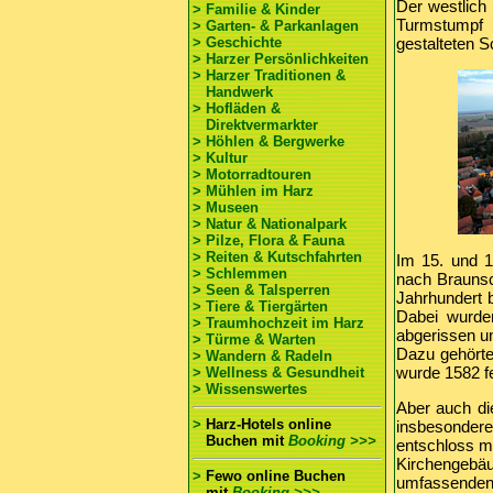
Der westlich
> Familie & Kinder
Turmstumpf 
> Garten- & Parkanlagen
> Geschichte
gestalteten S
> Harzer Persönlichkeiten
> Harzer Traditionen &
Handwerk
> Hofläden &
Direktvermarkter
> Höhlen & Bergwerke
> Kultur
> Motorradtouren
> Mühlen im Harz
> Museen
> Natur & Nationalpark
> Pilze, Flora & Fauna
> Reiten & Kutschfahrten
Im 15. und 1
> Schlemmen
nach Braunsc
> Seen & Talsperren
Jahrhundert 
> Tiere & Tiergärten
Dabei wurden
> Traumhochzeit im Harz
abgerissen u
> Türme & Warten
Dazu gehörte
> Wandern & Radeln
wurde 1582 fer
> Wellness & Gesundheit
> Wissenswertes
Aber auch di
>
Harz-Hotels online
insbesondere
Buchen
mit
Booking >>>
entschloss ma
Kirchengebäu
>
Fewo online Buchen
umfassenden 
mit
Booking >>>