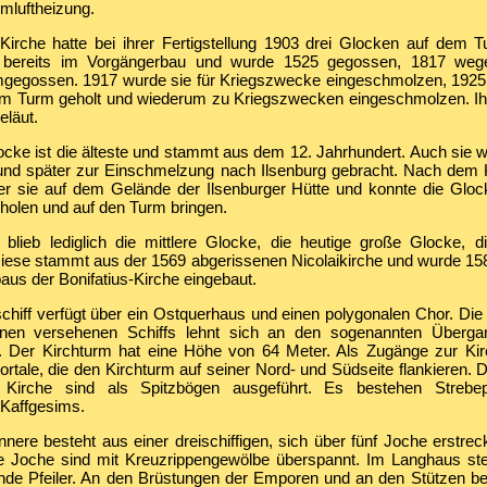
mluftheizung.
r Kirche hatte bei ihrer Fertigstellung 1903 drei Glocken auf dem 
 bereits im Vorgängerbau und wurde 1525 gegossen, 1817 weg
gegossen. 1917 wurde sie für Kriegszwecke eingeschmolzen, 1925
m Turm geholt und wiederum zu Kriegszwecken eingeschmolzen. Ihr
eläut.
locke ist die älteste und stammt aus dem 12. Jahrhundert. Auch sie
und später zur Einschmelzung nach Ilsenburg gebracht. Nach dem 
ter sie auf dem Gelände der Ilsenburger Hütte und konnte die Glo
kholen und auf den Turm bringen.
 blieb lediglich die mittlere Glocke, die heutige große Glocke, 
Diese stammt aus der 1569 abgerissenen Nicolaikirche und wurde 1
us der Bonifatius-Kirche eingebaut.
chiff verfügt über ein Ostquerhaus und einen polygonalen Chor. Die
inen versehenen Schiffs lehnt sich an den sogenannten Übergan
. Der Kirchturm hat eine Höhe von 64 Meter. Als Zugänge zur Kir
rtale, die den Kirchturm auf seiner Nord- und Südseite flankieren. 
 Kirche sind als Spitzbögen ausgeführt. Es bestehen Strebep
Kaffgesims.
nere besteht aus einer dreischiffigen, sich über fünf Joche erstrec
 Joche sind mit Kreuzrippengewölbe überspannt. Im Langhaus st
rnde Pfeiler. An den Brüstungen der Emporen und an den Stützen bef