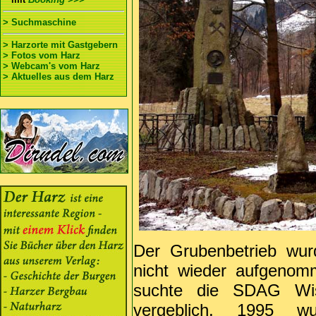
> Suchmaschine
> Harzorte mit Gastgebern
> Fotos vom Harz
> Webcam's vom Harz
> Aktuelles aus dem Harz
Der Grubenbetrieb wur
nicht wieder aufgenom
suchte die SDAG Wi
vergeblich. 1995 