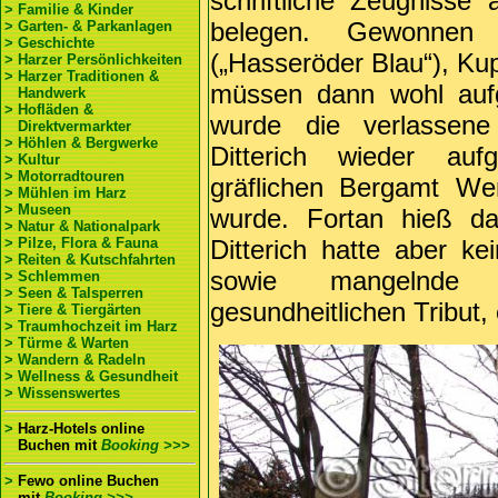
schriftliche Zeugniss
> Familie & Kinder
belegen. Gewonnen
> Garten- & Parkanlagen
> Geschichte
(„Hasseröder Blau“), Kup
> Harzer Persönlichkeiten
> Harzer Traditionen &
müssen dann wohl auf
Handwerk
> Hofläden &
wurde die verlassen
Direktvermarkter
> Höhlen & Bergwerke
Ditterich wieder a
> Kultur
> Motorradtouren
gräflichen Bergamt We
> Mühlen im Harz
> Museen
wurde. Fortan hieß da
> Natur & Nationalpark
> Pilze, Flora & Fauna
Ditterich hatte aber k
> Reiten & Kutschfahrten
sowie mangelnde E
> Schlemmen
> Seen & Talsperren
gesundheitlichen Tribut,
> Tiere & Tiergärten
> Traumhochzeit im Harz
> Türme & Warten
> Wandern & Radeln
> Wellness & Gesundheit
> Wissenswertes
>
Harz-Hotels online
Buchen
mit
Booking >>>
>
Fewo online Buchen
mit
Booking >>>