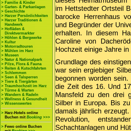
dieses Heimatmuseum 
> Familie & Kinder
im Hettstedter Ortsteil
> Garten- & Parkanlagen
> Geschichte
barocke Herrenhaus vo
> Harzer Persönlichkeiten
> Harzer Traditionen &
und Begründer der Unive
Handwerk
> Hofläden &
erhalten. In diesem H
Direktvermarkter
> Höhlen & Bergwerke
Caroline von Dacherö
> Kultur
> Motorradtouren
Hochzeit einige Jahre in 
> Mühlen im Harz
> Museen
> Natur & Nationalpark
Grundlage des einstige
> Pilze, Flora & Fauna
> Reiten & Kutschfahrten
war sein ergiebiger Sil
> Schlemmen
begonnen worden sein.
> Seen & Talsperren
> Tiere & Tiergärten
die Zeit des 16. Und 17.
> Traumhochzeit im Harz
> Türme & Warten
Mansfeld zu den drei 
> Wandern & Radeln
> Wellness & Gesundheit
Silber in Europa. Bis z
> Wissenswertes
damals jährlich erzeugt.
>
Harz-Hotels online
Buchen
mit
Booking >>>
Revolution, entstand
Schachtanlagen und Hüt
>
Fewo online Buchen
mit
Booking >>>