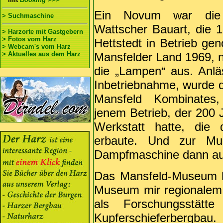
Ein Novum war die 
> Suchmaschine
Wattscher Bauart, die 1
> Harzorte mit Gastgebern
> Fotos vom Harz
Hettstedt in Betrieb g
> Webcam's vom Harz
> Aktuelles aus dem Harz
Mansfelder Land 1969, 
die „Lampen“ aus. Anlä
Inbetriebnahme, wurde 
Mansfeld Kombinates,
jenem Betrieb, der 200 J
Werkstatt hatte, die 
erbaute. Und zur Mu
Dampfmaschine dann auc
Das Mansfeld-Museum he
Museum mir regionalem
als Forschungsstätt
Kupferschieferbergbau.