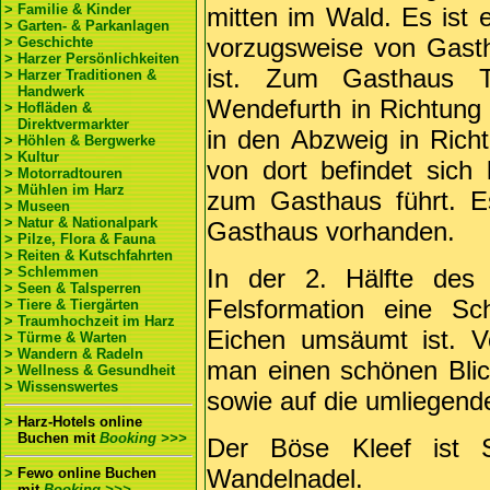
> Familie & Kinder
mitten im Wald. Es ist e
> Garten- & Parkanlagen
vorzugsweise von Gast
> Geschichte
> Harzer Persönlichkeiten
ist. Zum Gasthaus 
> Harzer Traditionen &
Handwerk
Wendefurth in Richtung
> Hofläden &
Direktvermarkter
in den Abzweig in Richt
> Höhlen & Bergwerke
> Kultur
von dort befindet sich 
> Motorradtouren
> Mühlen im Harz
zum Gasthaus führt. E
> Museen
> Natur & Nationalpark
Gasthaus vorhanden.
> Pilze, Flora & Fauna
> Reiten & Kutschfahrten
> Schlemmen
In der 2. Hälfte des
> Seen & Talsperren
Felsformation eine Sch
> Tiere & Tiergärten
> Traumhochzeit im Harz
Eichen umsäumt ist. V
> Türme & Warten
> Wandern & Radeln
man einen schönen Blick
> Wellness & Gesundheit
> Wissenswertes
sowie auf die umliegend
>
Harz-Hotels online
Buchen
mit
Booking >>>
Der Böse Kleef ist S
Wandelnadel.
>
Fewo online Buchen
mit
Booking >>>