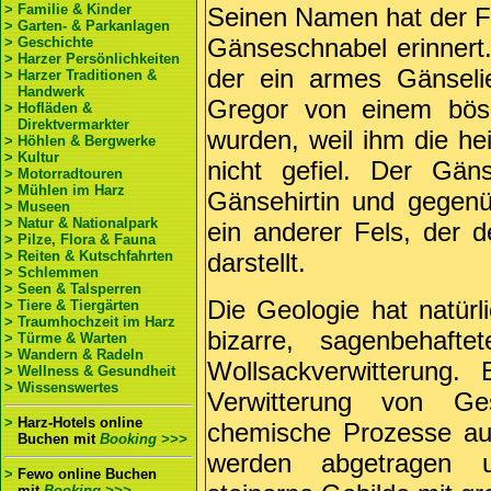
> Familie & Kinder
Seinen Namen hat der Fe
> Garten- & Parkanlagen
Gänseschnabel erinnert.
> Geschichte
> Harzer Persönlichkeiten
der ein armes Gänsel
> Harzer Traditionen &
Handwerk
Gregor von einem böse
> Hofläden &
Direktvermarkter
wurden, weil ihm die he
> Höhlen & Bergwerke
> Kultur
nicht gefiel. Der Gän
> Motorradtouren
> Mühlen im Harz
Gänsehirtin und gegenü
> Museen
> Natur & Nationalpark
ein anderer Fels, der 
> Pilze, Flora & Fauna
> Reiten & Kutschfahrten
darstellt.
> Schlemmen
> Seen & Talsperren
Die Geologie hat natürl
> Tiere & Tiergärten
> Traumhochzeit im Harz
bizarre, sagenbehaft
> Türme & Warten
> Wandern & Radeln
Wollsackverwitterung.
> Wellness & Gesundheit
> Wissenswertes
Verwitterung von Ge
>
Harz-Hotels online
chemische Prozesse au
Buchen
mit
Booking >>>
werden abgetragen 
>
Fewo online Buchen
mit
Booking >>>