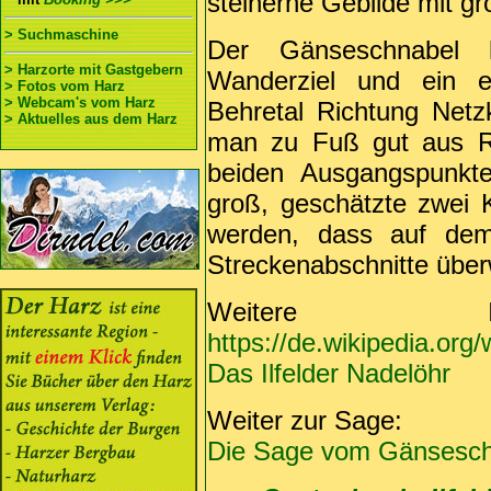
steinerne Gebilde mit 
> Suchmaschine
Der Gänseschnabel 
> Harzorte mit Gastgebern
Wanderziel und ein ex
> Fotos vom Harz
> Webcam's vom Harz
Behretal Richtung Netz
> Aktuelles aus dem Harz
man zu Fuß gut aus Ri
beiden Ausgangspunkte
groß, geschätzte zwei Ki
werden, dass auf dem 
Streckenabschnitte üb
Weitere Inf
https://de.wikipedia.org
Das Ilfelder Nadelöhr
Weiter zur Sage:
Die Sage vom Gänsesc