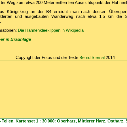
rter Weg zum etwa 200 Meter entfernten Aussichtspunkt der Hahnenk
s Königskrug an der B4 erreicht man nach dessen Überquer
ilderten und ausgebauten Wanderweg nach etwa 1,5 km die Sc
e.
rmationen:
Die Hahnenkleeklippen in Wikipedia
er in Braunlage
Copyright der Fotos und der Texte
Bernd Sternal
2014
4 Teilen. Kartenset 1 : 30 000: Oberharz, Mittlerer Harz, Ostharz,