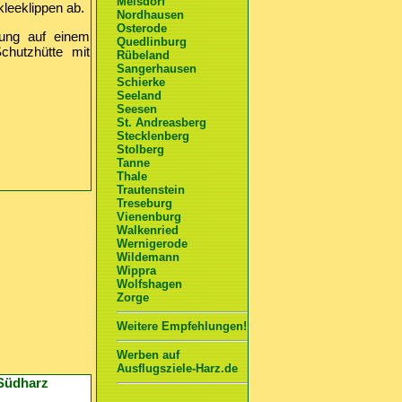
Meisdorf
leeklippen ab.
Nordhausen
Osterode
ung auf einem
Quedlinburg
hutzhütte mit
Rübeland
Sangerhausen
Schierke
Seeland
Seesen
St. Andreasberg
Stecklenberg
Stolberg
Tanne
Thale
Trautenstein
Treseburg
Vienenburg
Walkenried
Wernigerode
Wildemann
Wippra
Wolfshagen
Zorge
Weitere Empfehlungen!
Werben auf
Ausflugsziele-Harz.de
 Südharz