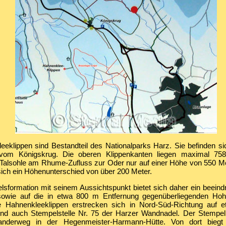
eeklippen sind Bestandteil des Nationalparks Harz. Sie befinden s
 vom Königskrug. Die oberen Klippenkanten liegen maximal 7
Talsohle am Rhume-Zufluss zur Oder nur auf einer Höhe von 550 Met
sich ein Höhenunterschied von über 200 Meter.
lsformation mit seinem Aussichtspunkt bietet sich daher ein beeind
 sowie auf die in etwa 800 m Entfernung gegenüberliegenden Ho
e Hahnenkleeklippen erstrecken sich in Nord-Süd-Richtung auf 
ind auch Stempelstelle Nr. 75 der Harzer Wandnadel. Der Stempel
derweg in der Hegenmeister-Harmann-Hütte. Von dort biegt 