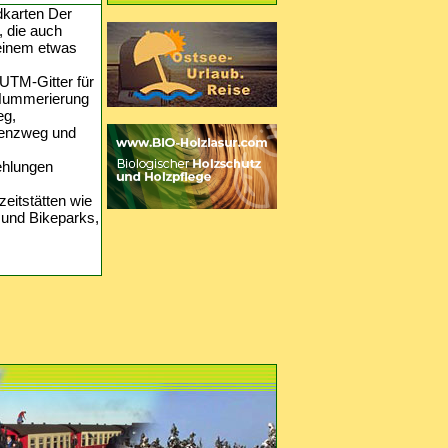
dkarten Der
, die auch
u einem etwas
 UTM-Gitter für
 Nummerierung
eg,
Grenzweg und
ehlungen
eitstätten wie
 und Bikeparks,