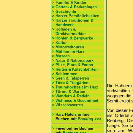
> Familie & Kinder
> Garten- & Parkanlagen
> Geschichte
> Harzer Persönlichkeiten
> Harzer Traditionen &
Handwerk
> Hofläden &
Direktvermarkter
> Höhlen & Bergwerke
> Kultur
> Motorradtouren
> Mühlen im Harz
> Museen
> Natur & Nationalpark
> Pilze, Flora & Fauna
> Reiten & Kutschfahrten
> Schlemmen
> Seen & Talsperren
> Tiere & Tiergärten
Die Hahnenkl
> Traumhochzeit im Harz
südwestlich
> Türme & Warten
wogegen die 
> Wandern & Radeln
> Wellness & Gesundheit
Somit ergibt 
> Wissenswertes
Von dieser Fe
>
Harz-Hotels online
ins Odertal
Buchen
mit
Booking >>>
Rehberg. Di
Länge. Sie s
>
Fewo online Buchen
sich am Wan
mit
Booking >>>