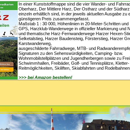
In einer Kunststoffmappe sind die vier Wander- und Fahrra
Oberharz, Der Mittlere Harz, Der Ostharz und der Südharz
einzeln erhältlich sind, in der jeweils aktuellen Ausgabe z
günstigeren Preis zusammengefasst.
Maßstab 1 : 30 000, Höhenlinien in 20-Meter-Schritten und
GPS, Harzklub-Wanderwege in offizieller Markierung und
und thematische Harz-Fernwanderwege Harzer Hexen-Sti
Selketalstieg, Harzer Baudensteig, Försterstieg, Harzer 
Karstwanderweg,
ausgeschilderte Fahrradwege, MTB- und Radwanderempf
Signaturen zu den Sehenswürdigkeiten, Camping- bzw.
Wohnmobilstellplätzen und Jugendherbergen sowie zu Freiz
Schwimmhallen, Freibäder, Golf- und Tennisplätze, Kletter-
Reitmöglichkeiten, Skiliften, Skiabfahrten und Rodelbahnen
>>> bei Amazon bestellen!