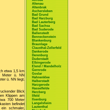
Altenau
Altenbrak
Aschersleben
Bad Grund
Bad Harzburg
Bad Lauterberg
Bad Sachsa
Bad Suderode
Ballenstedt
Benneckenstein
Blankenburg
Braunlage
Clausthal-Zellerfeld
Dankerode
Derenburg
Duderstadt
Elbingerode
Elend / Mandelholz
Gernrode
ich etwa 1,5 km
Goslar
58 Meter ü. NN
Hahnenklee
er ü. NN liegt.
Halberstadt
Harzgerode
Hasselfelde
ruckender Blick
Herzberg
hen Klippen am
Ilfeld
etwa 700 Meter
Ilsenburg
Langelsheim
kasten befindet
Lautenthal
ein schmaler,