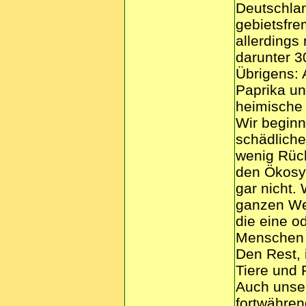
Deutschla
gebietsfre
allerdings 
darunter 30
Übrigens: 
Paprika un
heimische 
Wir beginn
schädliche
wenig Rücks
den Ökosy
gar nicht.
ganzen Wel
die eine o
Menschen g
Den Rest, 
Tiere und P
Auch unser
fortwähren