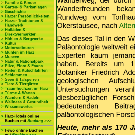
Wanderweg, der durch d
> Familie & Kinder
Wanderfreunden bekan
> Garten- & Parkanlagen
> Geschichte
Rundweg vom Torfhau
> Harzer Persönlichkeiten
> Harzer Traditionen &
Okerstausee, nach
Alte
Handwerk
> Hofläden &
Direktvermarkter
Das dieses Tal in den W
> Höhlen & Bergwerke
> Kultur
Paläontologie weltweit 
> Motorradtouren
> Mühlen im Harz
Experten kaum jeman
> Museen
> Natur & Nationalpark
haben. Bereits um 1
> Pilze, Flora & Fauna
> Reiten & Kutschfahrten
Botaniker Friedrich Ad
> Schlemmen
geologischen Aufsc
> Seen & Talsperren
> Tiere & Tiergärten
Untersuchungen veran
> Traumhochzeit im Harz
> Türme & Warten
diesbezüglichen Forsc
> Wandern & Radeln
> Wellness & Gesundheit
bedeutenden Beit
> Wissenswertes
paläontologischen Forsc
>
Harz-Hotels online
Buchen
mit
Booking >>>
Heute, mehr als 170 J
>
Fewo online Buchen
mit
Booking >>>