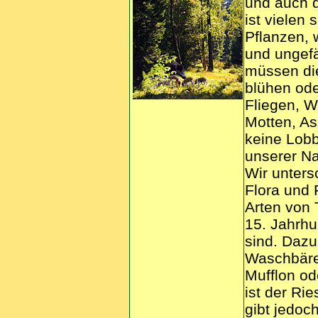
und auch d
ist vielen
Pflanzen, 
und ungefä
müssen die
blühen od
Fliegen, 
Motten, As
keine Lobb
unserer Na
Wir unters
Flora und 
Arten von 
15. Jahrhu
sind. Dazu
Waschbäre
Mufflon od
ist der Ri
gibt jedoch