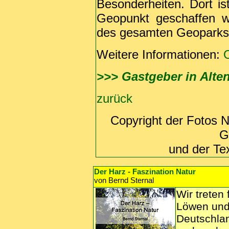
Besonderheiten. Dort i
Geopunkt geschaffen w
des gesamten Geoparks d
Weitere Informationen:
>>> Gastgeber in Alte
zurück
Copyright der Fotos N
G
und der Te
Der Harz - Faszination Natur
von Bernd Sternal
Wir treten
Löwen und 
Deutschlan