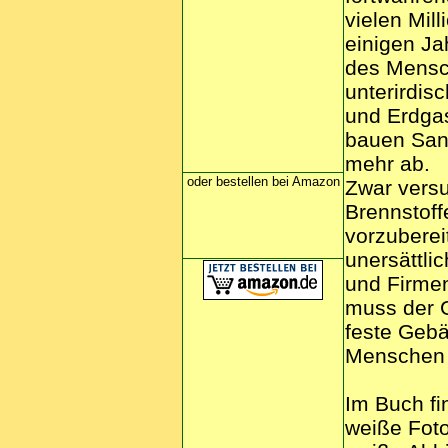
vielen Mil
einigen J
des Mensch
unterirdis
und Erdgas
bauen Sand
mehr ab.
oder bestellen bei Amazon
Zwar versu
Brennstoff
vorzuberei
unersättli
und Firmen
muss der G
feste Gebä
Menschen
Im Buch fi
weiße Foto