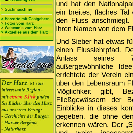
und hat den Nationalpar
> Suchmaschine
ein breites, flaches Ta
den Fluss anschmiegt. 
> Harzorte mit Gastgebern
> Fotos vom Harz
ihren Namen von dem F
> Webcam's vom Harz
> Aktuelles aus dem Harz
Und Sieber hat etwas für
einen Flusslehrpfad. D
Anlass seines 75
außergewöhnliche Idee.
errichtete der Verein ei
über den Lebensraum Fli
Möglichkeit gibt, B
Fließgewässern der B
Einblicke in dieses k
gegeben, die ohne den
erkennen wären. Der „Si
und weist insgesam