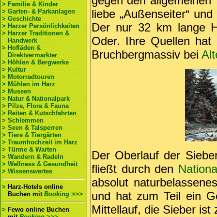
gegen den allgemeinen 
> Familie & Kinder
liebe „Außenseiter“ und 
> Garten- & Parkanlagen
> Geschichte
Der nur 32 km lange Ha
> Harzer Persönlichkeiten
> Harzer Traditionen &
Oder. Ihre Quellen ha
Handwerk
> Hofläden &
Bruchbergmassiv bei
Al
Direktvermarkter
> Höhlen & Bergwerke
> Kultur
> Motorradtouren
> Mühlen im Harz
> Museen
> Natur & Nationalpark
> Pilze, Flora & Fauna
> Reiten & Kutschfahrten
> Schlemmen
> Seen & Talsperren
> Tiere & Tiergärten
> Traumhochzeit im Harz
> Türme & Warten
Der Oberlauf der Sieber
> Wandern & Radeln
> Wellness & Gesundheit
fließt durch den
Nationa
> Wissenswertes
absolut naturbelassene
>
Harz-Hotels online
und hat zum Teil ein Ge
Buchen
mit
Booking >>>
Mittellauf, die Sieber i
>
Fewo online Buchen
mit
Booking >>>