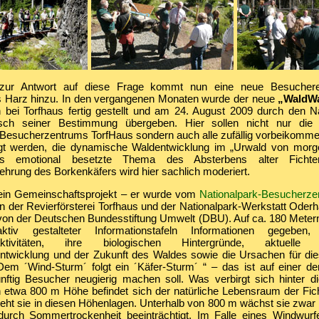
 zur Antwort auf diese Frage kommt nun eine neue Besuchere
s Harz hinzu. In den vergangenen Monaten wurde der neue
„WaldW
 bei Torfhaus fertig gestellt und am 24. August 2009 durch den Nat
ch seiner Bestimmung übergeben. Hier sollen nicht nur die
-Besucherzentrums TorfHaus sondern auch alle zufällig vorbeikom
gt werden, die dynamische Waldentwicklung im „Urwald von morg
as emotional besetzte Thema des Absterbens alter Fichte
rung des Borkenkäfers wird hier sachlich moderiert.
 ein Gemeinschaftsprojekt – er wurde vom
Nationalpark-Besucherze
on der Revierförsterei Torfhaus und der Nationalpark-Werkstatt Oder
t von der Deutschen Bundesstiftung Umwelt (DBU). Auf ca. 180 Mete
raktiv gestalteter Informationstafeln Informationen gegeben
raktivitäten, ihre biologischen Hintergründe, aktuell
ntwicklung und der Zukunft des Waldes sowie die Ursachen für di
„Dem ´Wind-Sturm´ folgt ein ´Käfer-Sturm´ “ – das ist auf einer der
ünftig Besucher neugierig machen soll. Was verbirgt sich hinter 
 etwa 800 m Höhe befindet sich der natürliche Lebensraum der Fi
eht sie in diesen Höhenlagen. Unterhalb von 800 m wächst sie zwar 
rch Sommertrockenheit beeinträchtigt. Im Falle eines Windwurfes