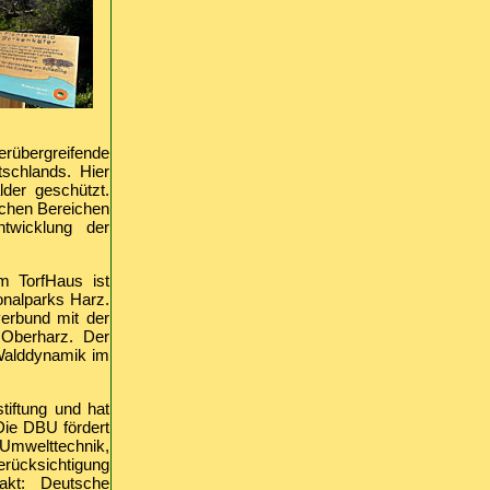
erübergreifende
tschlands. Hier
der geschützt.
nchen Bereichen
twicklung der
m TorfHaus ist
ionalparks Harz.
erbund mit der
 Oberharz. Der
 Walddynamik im
tiftung und hat
ie DBU fördert
welttechnik,
rücksichtigung
takt: Deutsche