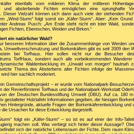
enkäfer ebenfalls vom milderen Klima der mittleren Höhenlag
e und absterbende Fichten ermöglichen eine sprunghafte V
. Dieser Vielzahl können sich dann auch viele der stehenden Fic
m „Wind-Sturm“ folgt somit ein „Käfer-Sturm“. Aber: „Kein Grund
leiter Andreas Pusch: „Am Ende steht nicht ein toter Wald, sond
ngen Fichten, Ebereschen, Weiden und Birken.“
iert ein natürlicher Wald?
zur besseren Information über die Zusammenhänge von Werden un
a, Umweltverschmutzung und Borkenkäfern gibt es seit 2009 den
tein bei Torfhaus. Hier sollen nicht nur die Besucher des 
trums TorfHaus, sondern auch alle vorbeikommenden Wanderer
 dynamische Waldentwicklung im „Urwald von morgen“ hautnah z
esetzte Thema des Absterbens alter Fichten infolge der Massen
wird hier sachlich moderiert.
 ein Gemeinschaftsprojekt – er wurde vom Nationalpark-Besucherz
on der Revierförsterei Torfhaus und der Nationalpark-Werkstatt Oder
t von der Deutschen Bundesstiftung Umwelt (DBU). Auf ca. 180 
ktiv gestalteter Holztafeln Informationen gegeben, die hiesigen Borkenk
chen Hintergründe, aktuelle Fragen der Borkenkäferentwicklung und 
die Ursachen für diese Entwicklung dargestellt.
urm“ folgt ein „Käfer-Sturm“ – so ist es auf einer der Info-Tafel
gierig machen soll. Was verbirgt sich hinter dieser Aussage? Ob
efindet sich der natürliche Lebensraum der Fichte. Dem rauen Klima