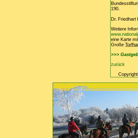
Bundesstiftu
190.
Dr. Friedhart 
Weitere Infor
www.national
eine Karte m
Große
Torfh
>>> Gastgeb
zurück
Copyright