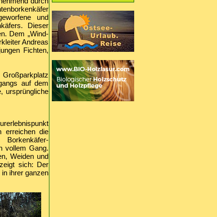
unehmend durch
htenborkenkäfer
geworfene und
käfers. Dieser
ren. Dem „Wind-
rkleiter Andreas
ungen Fichten,
Großparkplatz
rgangs auf dem
 ursprüngliche
erlebnispunkt
 erreichen die
Borkenkäfer-
n vollem Gang.
en, Weiden und
eigt sich: Der
 in ihrer ganzen