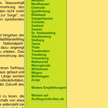
Meisdorf
en. Massenhaft
Nordhausen
ermehrung des
Osterode
hten nicht mehr
Quedlinburg
 zur Sorge“, so
Rübeland
Sangerhausen
ern sprießendes
Schierke
Seeland
Seesen
St. Andreasberg
d Vergehen der
Stecklenberg
 WaldWandelWeg
Stolberg
Nationalpark-
Tanne
 dazu angeregt
Thale
Trautenstein
u erleben. Das
Treseburg
vermehrung des
Vienenburg
Walkenried
Wernigerode
entrum TorfHaus
Wildemann
haus gebaut und
Wippra
m Länge werden
Wolfshagen
äferaktivitäten,
Zorge
der Zukunft des
Weitere Empfehlungen!
Werben auf
n zu lesen, die
Ausflugsziele-Harz.de
erhalb von etwa
 widersteht sie