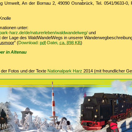
ng Umwelt, An der Bornau 2, 49090 Osnabrück, Tel. 0541/9633-0, 
Knolle
mationen unter:
park-harz.de/de/naturerleben/waldwandelweg/
und
it der Lage des WaldWandelWegs in unserer Wanderwegbeschreibun
ausmoor
“ (
Download:
pdf
-Datei,
ca.
898 KB
)
er in Altenau
 der Fotos und der Texte
Nationalpark Harz
2014 (mit freundlicher G