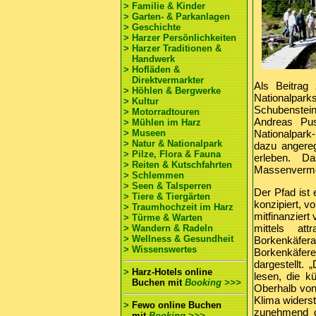
> Familie & Kinder
> Garten- & Parkanlagen
> Geschichte
> Harzer Persönlichkeiten
> Harzer Traditionen &
Handwerk
> Hofläden &
Direktvermarkter
Als Beitrag
> Höhlen & Bergwerke
Nationalpark
> Kultur
Schubenstein
> Motorradtouren
Andreas Pus
> Mühlen im Harz
> Museen
Nationalpark
> Natur & Nationalpark
dazu angere
> Pilze, Flora & Fauna
erleben. D
> Reiten & Kutschfahrten
Massenvermeh
> Schlemmen
> Seen & Talsperren
Der Pfad ist
> Tiere & Tiergärten
konzipiert, v
> Traumhochzeit im Harz
mitfinanzier
> Türme & Warten
mittels att
> Wandern & Radeln
> Wellness & Gesundheit
Borkenkäfe
> Wissenswertes
Borkenkäfere
dargestellt. 
>
Harz-Hotels online
lesen, die k
Buchen
mit
Booking >>>
Oberhalb von
Klima widerst
>
Fewo online Buchen
zunehmend du
mit
Booking >>>