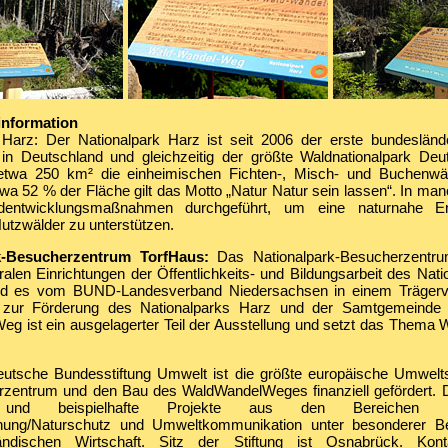
information
 Harz: Der Nationalpark Harz ist seit 2006 der erste bundesländ
 in Deutschland und gleichzeitig der größte Waldnationalpark Deu
etwa 250 km² die einheimischen Fichten-, Misch- und Buchenwäl
twa 52 % der Fläche gilt das Motto „Natur Natur sein lassen“. In ma
entwicklungsmaßnahmen durchgeführt, um eine naturnahe En
utzwälder zu unterstützen.
k-Besucherzentrum TorfHaus:
Das Nationalpark-Besucherzentru
ralen Einrichtungen der Öffentlichkeits- und Bildungsarbeit des Nat
ird es vom BUND-Landesverband Niedersachsen in einem Trägerv
t zur Förderung des Nationalparks Harz und der Samtgemeinde
g ist ein ausgelagerter Teil der Ausstellung und setzt das Thema
tsche Bundesstiftung Umwelt ist die größte europäische Umwelts
zentrum und den Bau des WaldWandelWeges finanziell gefördert. D
e und beispielhafte Projekte aus den Bereichen Um
hung/Naturschutz und Umweltkommunikation unter besonderer Be
tändischen Wirtschaft. Sitz der Stiftung ist Osnabrück. Kon