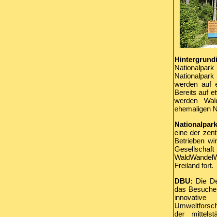
Hintergrund
Nationalpark
Nationalpark
werden auf 
Bereits auf e
werden Wald
ehemaligen N
Nationalpar
eine der zent
Betrieben w
Gesellschaf
WaldWandelWe
Freiland fort.
DBU:
Die Deu
das Besucher
innovativ
Umweltforsc
der mittels