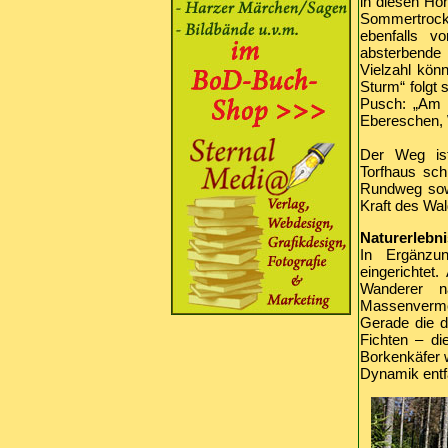
in diesen Hö
Sommertrocke
ebenfalls v
absterbende
Vielzahl kön
Sturm“ folgt 
Pusch: „Am E
Ebereschen, 
Der Weg ist
Torfhaus sch
Rundweg sowo
Kraft des Wa
Naturerlebn
In Ergänzu
eingerichte
Wanderer n
Massenvermeh
Gerade die d
Fichten – di
Borkenkäfer w
Dynamik entfa