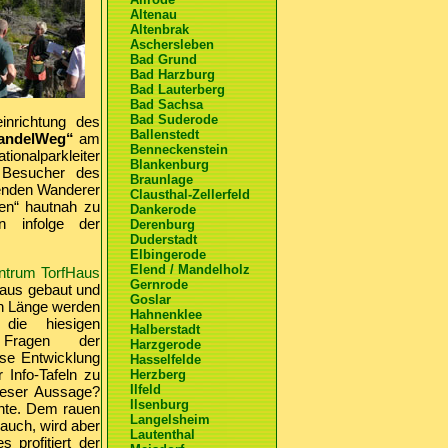
Altenau
Altenbrak
Aschersleben
Bad Grund
Bad Harzburg
Bad Lauterberg
Bad Sachsa
Bad Suderode
inrichtung des
Ballenstedt
andelWeg“
am
Benneckenstein
ionalparkleiter
Blankenburg
 Besucher des
Braunlage
menden Wanderer
Clausthal-Zellerfeld
en“ hautnah zu
Dankerode
n infolge der
Derenburg
Duderstadt
Elbingerode
Elend / Mandelholz
ntrum TorfHaus
Gernrode
haus gebaut und
Goslar
rn Länge werden
Hahnenklee
, die hiesigen
Halberstadt
e Fragen der
Harzgerode
ese Entwicklung
Hasselfelde
 Info-Tafeln zu
Herzberg
Ilfeld
dieser Aussage?
Ilsenburg
chte. Dem rauen
Langelsheim
auch, wird aber
Lautenthal
 profitiert der