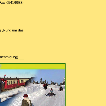
Fax 0541/9633-
g „Rund um das
enehmigung)