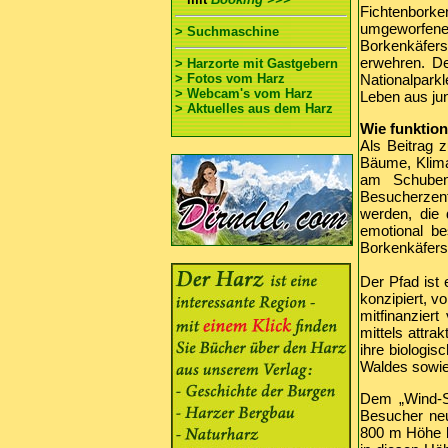
Fichtenbork
umgeworfen
> Suchmaschine
Borkenkäfers
erwehren. De
> Harzorte mit Gastgebern
> Fotos vom Harz
Nationalpark
> Webcam's vom Harz
Leben aus ju
> Aktuelles aus dem Harz
Wie funktion
Als Beitrag 
Bäume, Klim
am Schubens
Besucherzen
werden, die
emotional b
Borkenkäfers 
Der Pfad ist
konzipiert, v
mitfinanzier
mittels attra
ihre biologis
Waldes sowie 
Dem „Wind-St
Besucher neu
800 m Höhe b