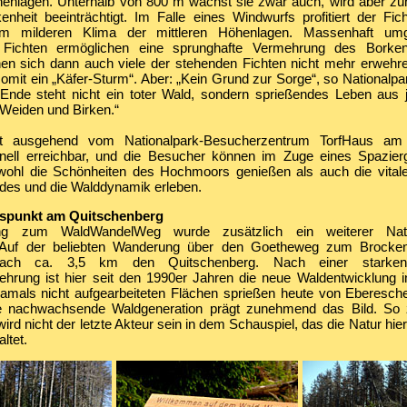
henlagen. Unterhalb von 800 m wächst sie zwar auch, wird aber z
nheit beeinträchtigt. Im Falle eines Windwurfs profitiert der Fic
om milderen Klima der mittleren Höhenlagen. Massenhaft um
 Fichten ermöglichen eine sprunghafte Vermehrung des Borken
nen sich dann auch viele der stehenden Fichten nicht mehr erweh
somit ein „Käfer-Sturm“. Aber: „Kein Grund zur Sorge“, so Nationalpa
nde steht nicht ein toter Wald, sondern sprießendes Leben aus j
Weiden und Birken.“
 ausgehend vom Nationalpark-Besucherzentrum TorfHaus am 
nell erreichbar, und die Besucher können im Zuge eines Spazie
hl die Schönheiten des Hochmoors genießen als auch die vitale,
ldes und die Walddynamik erleben.
ispunkt am Quitschenberg
ng zum WaldWandelWeg wurde zusätzlich ein weiterer Natur
t. Auf der beliebten Wanderung über den Goetheweg zum Brocken
ach ca. 3,5 km den Quitschenberg. Nach einer starken 
rung ist hier seit den 1990er Jahren die neue Waldentwicklung i
amals nicht aufgearbeiteten Flächen sprießen heute von Eberesch
e nachwachsende Waldgeneration prägt zunehmend das Bild. So z
ird nicht der letzte Akteur sein in dem Schauspiel, das die Natur hier
ltet.