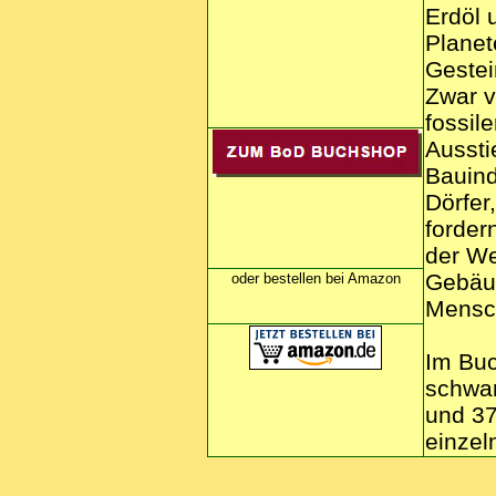
Erdöl 
Planet
Gestei
Zwar v
fossil
Aussti
Bauind
Dörfer
forder
der We
Gebäud
oder bestellen bei Amazon
Mensc
Im Buc
schwar
und 37
einze