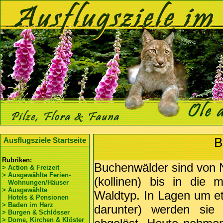
B
Ausflugsziele Startseite
Rubriken:
Buchenwälder sind von N
> Action & Freizeit
> Ausgewählte Ferien-
(kollinen) bis in die
Wohnungen/Häuser
> Ausgewählte
Waldtyp. In Lagen um et
Hotels & Pensionen
> Baden im Harz
darunter) werden sie 
> Burgen & Schlösser
> Dome, Kirchen & Klöster