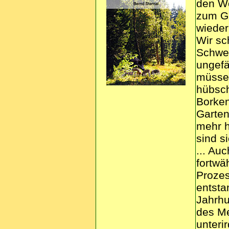
den Wo
zum Gr
wieder
Wir sc
Schwer
ungefä
müssen
hübsc
Borken
Garten
mehr h
sind si
... Au
fortwä
Prozes
entsta
Jahrh
des Me
unteri