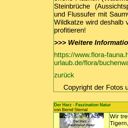
Steinbrüche (Aussicht
und Flussufer mit Saumw
Wildkatze wird deshalb 
profitieren!
>>>
Weitere Informati
https://www.flora-fauna.
urlaub.de/flora/buchenw
zurück
Copyright der Fotos 
Der Harz - Faszination Natur
von Bernd Sternal
Wir tr
Tigern