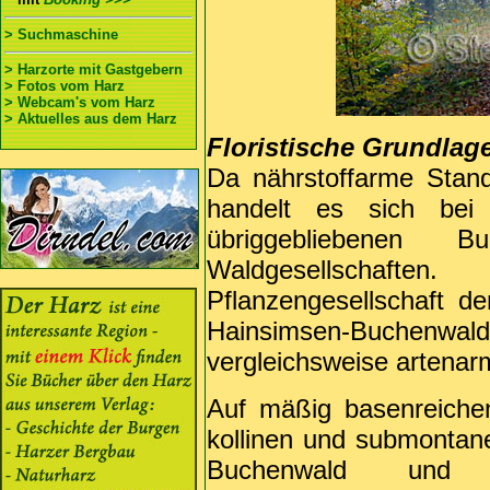
> Suchmaschine
> Harzorte mit Gastgebern
> Fotos vom Harz
> Webcam's vom Harz
> Aktuelles aus dem Harz
Floristische Grundlag
Da nährstoffarme Stand
handelt es sich bei
übriggebliebenen 
Waldgesellschaft
Pflanzengesellschaft de
Hainsimsen-Buchen
vergleichsweise artenar
Auf mäßig basenreiche
kollinen und submonta
Buchenwald und d