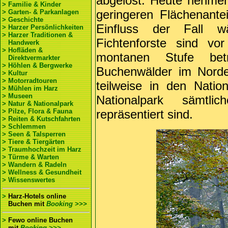
abgelöst. Heute nehmen
> Familie & Kinder
geringeren Flächenante
> Garten- & Parkanlagen
> Geschichte
Einfluss der Fall 
> Harzer Persönlichkeiten
> Harzer Traditionen &
Fichtenforste sind vo
Handwerk
> Hofläden &
montanen Stufe betr
Direktvermarkter
> Höhlen & Bergwerke
Buchenwälder im Nord
> Kultur
> Motorradtouren
teilweise in den Nati
> Mühlen im Harz
> Museen
Nationalpark sämtl
> Natur & Nationalpark
> Pilze, Flora & Fauna
repräsentiert sind.
> Reiten & Kutschfahrten
> Schlemmen
> Seen & Talsperren
> Tiere & Tiergärten
> Traumhochzeit im Harz
> Türme & Warten
> Wandern & Radeln
> Wellness & Gesundheit
> Wissenswertes
>
Harz-Hotels online
Buchen
mit
Booking >>>
>
Fewo online Buchen
mit
Booking >>>