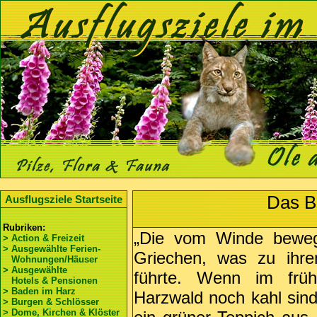
Das B
Ausflugsziele Startseite
Rubriken:
„Die vom Winde bewegt
> Action & Freizeit
> Ausgewählte Ferien-
Griechen, was zu ih
Wohnungen/Häuser
> Ausgewählte
führte. Wenn im frü
Hotels & Pensionen
> Baden im Harz
Harzwald noch kahl sind
> Burgen & Schlösser
> Dome, Kirchen & Klöster