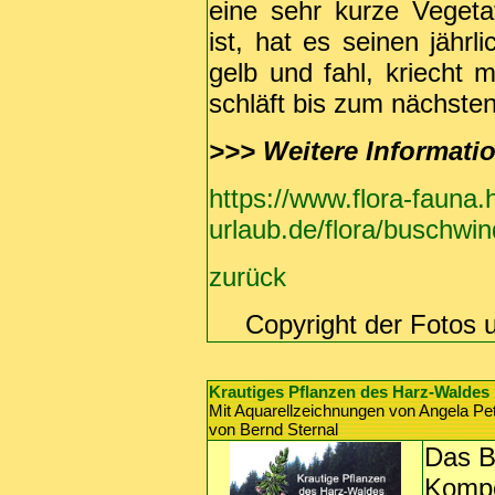
eine sehr kurze Veget
ist, hat es seinen jähr
gelb und fahl, kriecht
schläft bis zum nächsten
>>>
Weitere Informati
https://www.flora-fauna.
urlaub.de/flora/buschwi
zurück
Copyright der Fotos 
Krautiges Pflanzen des Harz-Waldes
Mit Aquarellzeichnungen von Angela Pe
von Bernd Sternal
Das B
Kompo