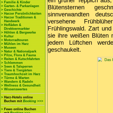
ein grüner Teppich aus,
> Familie & Kinder
Blütensternen ges
> Garten- & Parkanlagen
> Geschichte
sinnverwandten deut
> Harzer Persönlichkeiten
> Harzer Traditionen &
versehene Frühblüh
Handwerk
> Hofläden &
Frühlingswald. Zart und
Direktvermarkter
> Höhlen & Bergwerke
sie ihre weißen Blüten
> Kultur
> Motorradtouren
jedem Lüftchen werde
> Mühlen im Harz
> Museen
geschaukelt.
> Natur & Nationalpark
> Pilze, Flora & Fauna
> Reiten & Kutschfahrten
> Schlemmen
> Seen & Talsperren
> Tiere & Tiergärten
> Traumhochzeit im Harz
> Türme & Warten
> Wandern & Radeln
> Wellness & Gesundheit
> Wissenswertes
>
Harz-Hotels online
Buchen
mit
Booking >>>
>
Fewo online Buchen
mit
Booking >>>