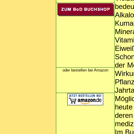
bedeut
Alkalo
Kumar
Miner
Vitam
Eiwei
Schon
der M
oder bestellen bei Amazon
Wirku
Pflan
Jahrt
Mögli
heute
deren
mediz
Im Bu