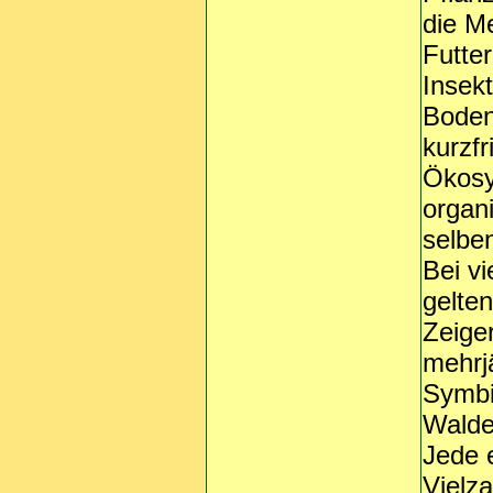
die M
Futter
Insekt
Bodenv
kurzfr
Ökosy
organ
selben
Bei v
gelte
Zeige
mehrjä
Symbi
Walde
Jede e
Vielz