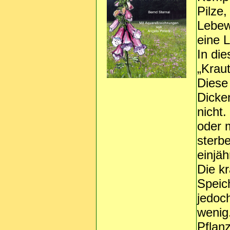
Pilze,
Lebew
eine 
In di
„Krau
Diese
Dicke
nicht.
oder 
sterbe
einjäh
Die k
Speic
jedoch
wenig.
Pflan