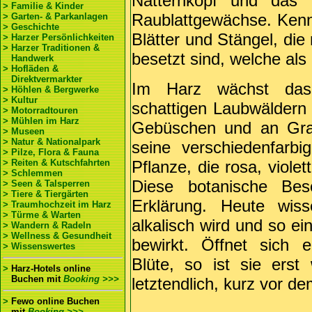
Natternkopf und das V
> Familie & Kinder
Raublattgewächse. Kennz
> Garten- & Parkanlagen
> Geschichte
Blätter und Stängel, die
> Harzer Persönlichkeiten
> Harzer Traditionen &
besetzt sind, welche als
Handwerk
> Hofläden &
Direktvermarkter
Im Harz wächst das 
> Höhlen & Bergwerke
> Kultur
schattigen Laubwäldern
> Motorradtouren
> Mühlen im Harz
Gebüschen und an Grab
> Museen
> Natur & Nationalpark
seine verschiedenfarb
> Pilze, Flora & Fauna
> Reiten & Kutschfahrten
Pflanze, die rosa, viole
> Schlemmen
Diese botanische Bes
> Seen & Talsperren
> Tiere & Tiergärten
Erklärung. Heute wiss
> Traumhochzeit im Harz
> Türme & Warten
alkalisch wird und so e
> Wandern & Radeln
> Wellness & Gesundheit
bewirkt. Öffnet sich e
> Wissenswertes
Blüte, so ist sie erst
>
Harz-Hotels online
Buchen
mit
Booking >>>
letztendlich, kurz vor d
>
Fewo online Buchen
mit
Booking >>>