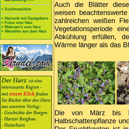
Auch die Blätter diese
> Suchmaschine
weisen beachtenswerte
> Harzorte mit Gastgebern
zahlreichen weißen Fle
> Fotos vom Harz
> Webcam's vom Harz
Vegetationsperiode ei
> Aktuelles aus dem Harz
Abkühlung erfüllen, d
Wärme länger als das Bl
Die von März bis M
Halbschattenpflanze und
Der Fruchtknoten ist in