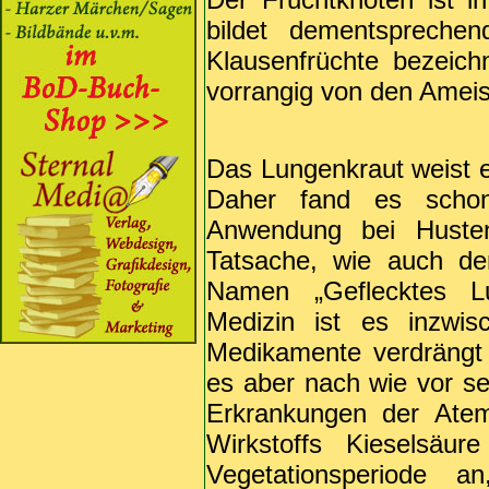
bildet dementspreche
Klausenfrüchte bezeic
vorrangig von den Amei
Das Lungenkraut weist e
Daher fand es schon 
Anwendung bei Husten
Tatsache, wie auch de
Namen „Geflecktes Lu
Medizin ist es inzwis
Medikamente verdrängt 
es aber nach wie vor s
Erkrankungen der Atem
Wirkstoffs Kieselsäur
Vegetationsperiode a