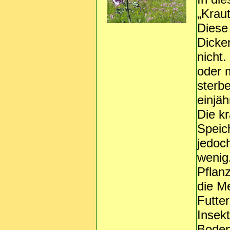
„Krau
Diese
Dicke
nicht.
oder 
sterbe
einjäh
Die k
Speic
jedoch
wenig.
Pflan
die M
Futter
Insekt
Bodenv