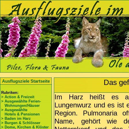
Das gef
Ausflugsziele Startseite
Rubriken:
Im Harz heißt es au
> Action & Freizeit
> Ausgewählte Ferien-
Lungenwurz und es ist e
Wohnungen/Häuser
> Ausgewählte
Region. Pulmonaria off
Hotels & Pensionen
> Baden im Harz
Name, gehört wie de
> Burgen & Schlösser
> Dome, Kirchen & Klöster