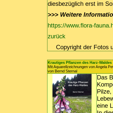
diesbezüglich erst im S
>>>
Weitere Informati
https://www.flora-fauna.
zurück
Copyright der Fotos 
Krautiges Pflanzen des Harz-Waldes
Mit Aquarellzeichnungen von Angela Pe
von Bernd Sternal
Das B
Kompo
Pilze,
Lebew
eine 
In di