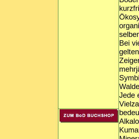
kurzfr
Ökosy
organ
selben
Bei v
gelte
Zeige
mehrjä
Symbi
Walde
Jede e
Vielz
bedeut
Alkalo
Kumar
Miner