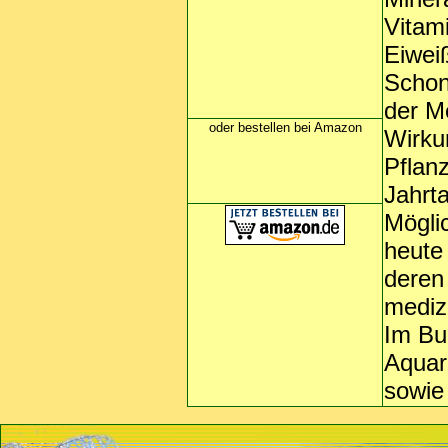
Vitam
Eiwei
Schon
der M
oder bestellen bei Amazon
Wirku
Pflan
Jahrt
Mögli
heute
deren
mediz
Im Bu
Aquar
sowie 