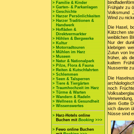
bindfadenför
> Familie & Kinder
> Garten- & Parkanlagen
Frühjahr zu ö
> Geschichte
Volksmund „
> Harzer Persönlichkeiten
Wind zu nicke
> Harzer Traditionen &
Handwerk
Die Hasel, b
> Hofläden &
Kätzchen steh
Direktvermarkter
weiblichen Bl
> Höhlen & Bergwerke
Nur der dunk
> Kultur
klebrigen we
> Motorradtouren
> Mühlen im Harz
Zutun von Ins
> Museen
früher, als 
> Natur & Nationalpark
kaltem Frühl
> Pilze, Flora & Fauna
Nussernte zu
> Reiten & Kutschfahrten
> Schlemmen
Die Haselnus
> Seen & Talsperren
archäologisc
> Tiere & Tiergärten
> Traumhochzeit im Harz
noch Früchte
> Türme & Warten
Volksaberglau
> Wandern & Radeln
Verwendung, 
> Wellness & Gesundheit
dem Gotte Do
> Wissenswertes
sich davon üb
Nüsse sind ei
>
Harz-Hotels online
Buchen
mit
Booking >>>
>
Fewo online Buchen
mit
Booking >>>