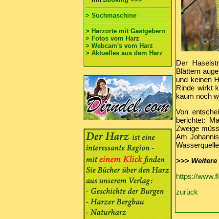
> Suchmaschine
> Harzorte mit Gastgebern
> Fotos vom Harz
> Webcam's vom Harz
> Aktuelles aus dem Harz
Der Haselst
Blättern auge
und keinen H
Rinde wirkt k
kaum noch wi
Von entsche
berichtet: M
Zweige müsse
Am Johannist
Wasserquellen
>>>
Weitere
https://www.f
zurück