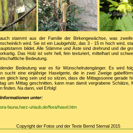
rauch stammt aus der Familie der Birkengewächse, was zweifel
nscheinlich wird. Sie ist ein Laubgehölz, das 3 - 15 m hoch wird, sta
auptstamm bildet. Alle Stämme und Äste sind drehrund und die gra
orkartig. Das Holz ist sehr hell, fein texturiert, mittelhart und schw
rtschaftliche Bedeutung.
idender Bedeutung war es für Wünschelrutengänger. Es wird fol
an sucht eine einjährige Haselgerte, die in zwei Zweige gabelförmi
n gleich lang sein und so sitzen, dass die Mittagssonne gerade hi
ag um Mittag geschnitten, kann man damit vergrabene Schätze, M
 finden. Na dann, viel Erfolg!
 Informationen unter:
lora-fauna.harz-urlaub.de/flora/hasel.htm
Copyright der Fotos und der Texte Bernd Sternal 2015