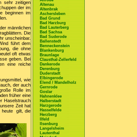
 sehr zeitigen
Altenau
 Schuppen der im
Altenbrak
ie beginnen im
Aschersleben
len.
Bad Grund
Bad Harzburg
 der männlichen
Bad Lauterberg
Bad Sachsa
agblättern. Die
Bad Suderode
hr unscheinbar.
Ballenstedt
 Wind führt dem
Benneckenstein
ubung, die ohne
Blankenburg
beutel oft etwas
Braunlage
üsse geben. Bei
Clausthal-Zellerfeld
en eine reiche
Dankerode
Derenburg
Duderstadt
Elbingerode
ungsmittel, wie
Elend / Mandelholz
rauch, der auch
Gernrode
 große Rolle im
Goslar
nden früher eine
Hahnenklee
r Haselstrauch
Halberstadt
unsere Zeit hat
Harzgerode
Hasselfelde
heute gilt, die
Herzberg
Ilfeld
Ilsenburg
Langelsheim
Lautenthal