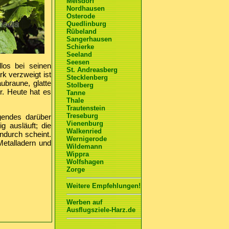
Meisdorf
Nordhausen
Osterode
Quedlinburg
Rübeland
Sangerhausen
Schierke
Seeland
Seesen
los bei seinen
St. Andreasberg
rk verzweigt ist
Stecklenberg
ubraune, glatte
Stolberg
er. Heute hat es
Tanne
Thale
Trautenstein
Treseburg
gendes darüber
Vienenburg
g ausläuft; die
Walkenried
ndurch scheint.
Wernigerode
etalladern und
Wildemann
Wippra
Wolfshagen
Zorge
Weitere Empfehlungen!
Werben auf
Ausflugsziele-Harz.de