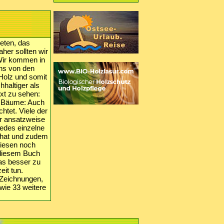
eten, das
her sollten wir
 Wir kommen in
ns von den
Holz und somit
haltiger als
xt zu sehen:
ie Bäume: Auch
chtet. Viele der
r ansatzweise
edes einzelne
 hat und zudem
diesen noch
 diesem Buch
as besser zu
eit tun.
 Zeichnungen,
wie 33 weitere