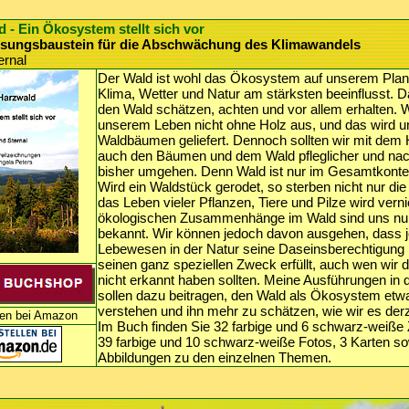
 - Ein Ökosystem stellt sich vor
ösungsbaustein für die Abschwächung des Klimawandels
ernal
Der Wald ist wohl das Ökosystem auf unserem Plan
Klima, Wetter und Natur am stärksten beeinflusst. Da
den Wald schätzen, achten und vor allem erhalten.
unserem Leben nicht ohne Holz aus, und das wird u
Waldbäumen geliefert. Dennoch sollten wir mit dem 
auch den Bäumen und dem Wald pfleglicher und nach
bisher umgehen. Denn Wald ist nur im Gesamtkonte
Wird ein Waldstück gerodet, so sterben nicht nur d
das Leben vieler Pflanzen, Tiere und Pilze wird verni
ökologischen Zusammenhänge im Wald sind uns nu
bekannt. Wir können jedoch davon ausgehen, dass j
Lebewesen in der Natur seine Daseinsberechtigung
seinen ganz speziellen Zweck erfüllt, auch wen wir 
nicht erkannt haben sollten. Meine Ausführungen in
sollen dazu beitragen, den Wald als Ökosystem etw
verstehen und ihn mehr zu schätzen, wie wir es derz
len bei Amazon
Im Buch finden Sie 32 farbige und 6 schwarz-weiße
39 farbige und 10 schwarz-weiße Fotos, 3 Karten so
Abbildungen zu den einzelnen Themen.