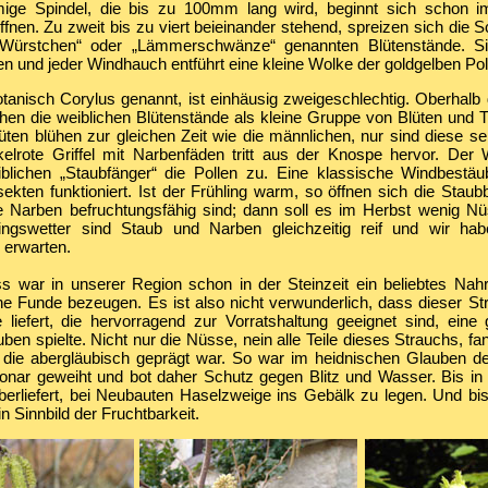
mige Spindel, die bis zu 100mm lang wird, beginnt sich schon im
ffnen. Zu zweit bis zu viert beieinander stehend, spreizen sich die
Würstchen“ oder „Lämmerschwänze“ genannten Blütenstände. S
n und jeder Windhauch entführt eine kleine Wolke der goldgelben Pol
otanisch Corylus genannt, ist einhäusig zweigeschlechtig. Oberhalb
en die weiblichen Blütenstände als kleine Gruppe von Blüten und Tr
üten blühen zur gleichen Zeit wie die männlichen, nur sind diese se
elrote Griffel mit Narbenfäden tritt aus der Knospe hervor. Der
iblichen „Staubfänger“ die Pollen zu. Eine klassische Windbestä
ekten funktioniert. Ist der Frühling warm, so öffnen sich die Staub
die Narben befruchtungsfähig sind; dann soll es im Herbst wenig N
ingswetter sind Staub und Narben gleichzeitig reif und wir hab
 erwarten.
s war in unserer Region schon in der Steinzeit ein beliebtes Nahr
he Funde bezeugen. Es ist also nicht verwunderlich, dass dieser St
 liefert, die hervorragend zur Vorratshaltung geeignet sind, eine
ben spielte. Nicht nur die Nüsse, nein alle Teile dieses Strauchs, fa
die abergläubisch geprägt war. So war im heidnischen Glauben de
nar geweiht und bot daher Schutz gegen Blitz und Wasser. Bis in 
erliefert, bei Neubauten Haselzweige ins Gebälk zu legen. Und bis 
n Sinnbild der Fruchtbarkeit.