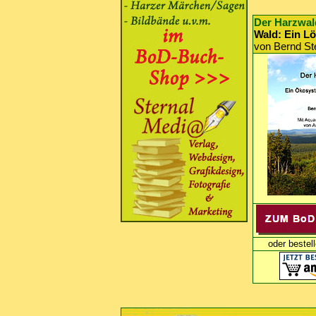
Der Harzwald
Wald: Ein L
von Bernd St
oder bestel