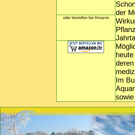
Schon
der M
oder bestellen bei Amazon
Wirku
Pflan
Jahrt
Mögli
heute
deren
mediz
Im Bu
Aquar
sowie 