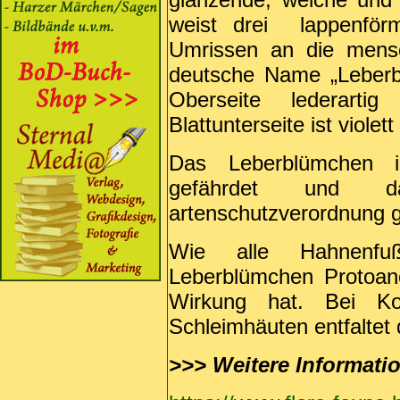
weist drei lappenför
Umrissen an die mensc
deutsche Name „Leberbl
Oberseite lederarti
Blattunterseite ist violett
Das Leberblümchen i
gefährdet und d
artenschutzverordnung g
Wie alle Hahnenfu
Leberblümchen Protoan
Wirkung hat. Bei K
Schleimhäuten entfaltet
>>>
Weitere Informati