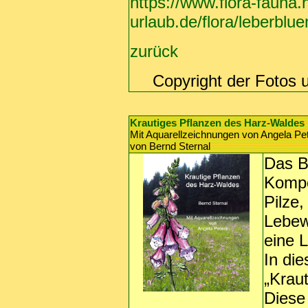
https://www.flora-fauna.
urlaub.de/flora/leberbl
zurück
Copyright der Fotos 
Krautiges Pflanzen des Harz-Waldes
Mit Aquarellzeichnungen von Angela Pe
von Bernd Sternal
Das B
Kompo
Pilze,
Lebew
eine 
In di
„Krau
Diese