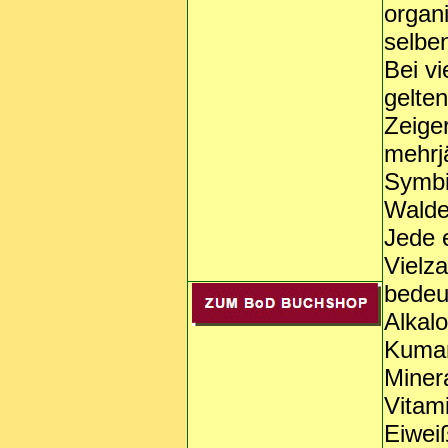
organ
selben
Bei v
gelte
Zeige
mehrjä
Symbi
Walde
Jede e
Vielz
bedeut
Alkalo
Kumar
Miner
Vitam
Eiwei