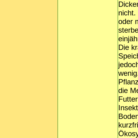
Dicke
nicht.
oder 
sterbe
einjäh
Die k
Speic
jedoch
wenig.
Pflan
die M
Futter
Insekt
Bodenv
kurzfr
Ökosy