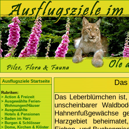
D
as
Ausflugsziele Startseite
Rubriken:
Das Leberblümchen ist, 
> Action & Freizeit
> Ausgewählte Ferien-
unscheinbarer Waldbod
Wohnungen/Häuser
> Ausgewählte
Hahnenfußgewächse ge
Hotels & Pensionen
> Baden im Harz
Harzgebiet beheimatet,
> Burgen & Schlösser
> Dome, Kirchen & Klöster