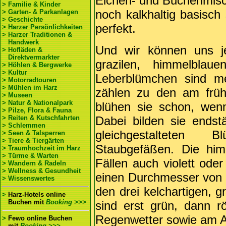
Eichen- und Buchenmis
> Familie & Kinder
noch kalkhaltig basisch
> Garten- & Parkanlagen
> Geschichte
perfekt.
> Harzer Persönlichkeiten
> Harzer Traditionen &
Handwerk
Und wir können uns j
> Hofläden &
Direktvermarkter
grazilen, himmelblau
> Höhlen & Bergwerke
> Kultur
Leberblümchen sind me
> Motorradtouren
> Mühlen im Harz
zählen zu den am früh
> Museen
> Natur & Nationalpark
blühen sie schon, wenn
> Pilze, Flora & Fauna
> Reiten & Kutschfahrten
Dabei bilden sie endst
> Schlemmen
gleichgestalteten B
> Seen & Talsperren
> Tiere & Tiergärten
Staubgefäßen. Die him
> Traumhochzeit im Harz
> Türme & Warten
Fällen auch violett ode
> Wandern & Radeln
> Wellness & Gesundheit
einen Durchmesser von 1
> Wissenswertes
den drei kelchartigen, g
>
Harz-Hotels online
Buchen
mit
Booking >>>
sind erst grün, dann rö
Regenwetter sowie am Ab
>
Fewo online Buchen
mit
Booking >>>