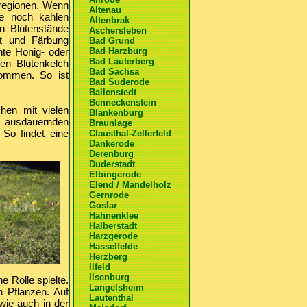
zregionen. Wenn
Altenau
ie noch kahlen
Altenbrak
n Blütenstände
Aschersleben
t und Färbung
Bad Grund
nte Honig- oder
Bad Harzburg
Bad Lauterberg
en Blütenkelch
Bad Sachsa
nommen. So ist
Bad Suderode
Ballenstedt
Benneckenstein
hen mit vielen
Blankenburg
 ausdauernden
Braunlage
 So findet eine
Clausthal-Zellerfeld
Dankerode
Derenburg
Duderstadt
Elbingerode
Elend / Mandelholz
Gernrode
Goslar
Hahnenklee
Halberstadt
Harzgerode
Hasselfelde
Herzberg
Ilfeld
Ilsenburg
e Rolle spielte.
Langelsheim
 Pflanzen. Auf
Lautenthal
wie auch in der