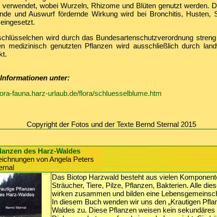
 verwendet, wobei Wurzeln, Rhizome und Blüten genutzt werden. D
ende und Auswurf fördernde Wirkung wird bei Bronchitis, Husten, 
eingesetzt.
hlüsselchen wird durch das Bundesartenschutzverordnung streng 
n medizinisch genutzten Pflanzen wird ausschließlich durch landw
t.
 Informationen unter:
lora-fauna.harz-urlaub.de/flora/schluesselblume.htm
Copyright der Fotos und der Texte Bernd Sternal 2015
flanzen des Harz-Waldes
zeichnungen von Angela Peters
ernal
Das Biotop Harzwald besteht aus vielen Komponen
Sträucher, Tiere, Pilze, Pflanzen, Bakterien. Alle d
wirken zusammen und bilden eine Lebensgemeinsch
In diesem Buch wenden wir uns den „Krautigen Pfla
Waldes zu. Diese Pflanzen weisen kein sekundäres