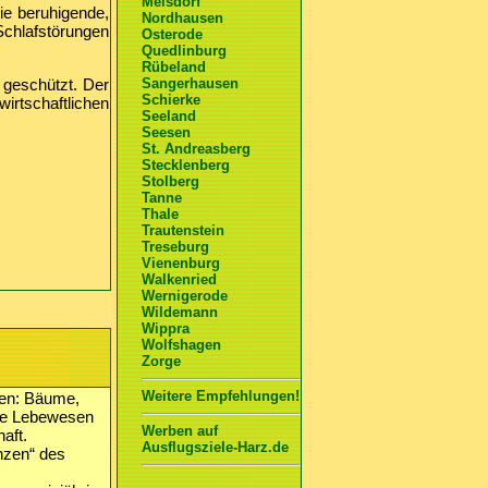
Meisdorf
ie beruhigende,
Nordhausen
Schlafstörungen
Osterode
Quedlinburg
Rübeland
geschützt. Der
Sangerhausen
Schierke
irtschaftlichen
Seeland
Seesen
St. Andreasberg
Stecklenberg
Stolberg
Tanne
Thale
Trautenstein
Treseburg
Vienenburg
Walkenried
Wernigerode
Wildemann
Wippra
Wolfshagen
Zorge
Weitere Empfehlungen!
ten: Bäume,
iese Lebewesen
Werben auf
aft.
Ausflugsziele-Harz.de
nzen“ des