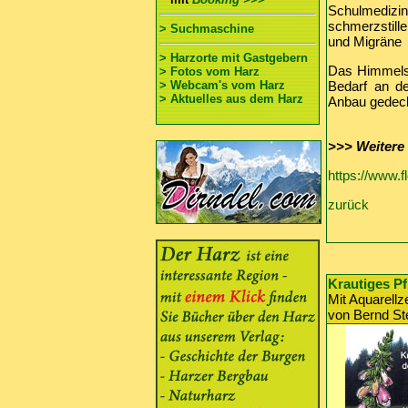
Schulmedizin
schmerzstill
> Suchmaschine
und Migräne 
> Harzorte mit Gastgebern
Das Himmelsc
> Fotos vom Harz
> Webcam's vom Harz
Bedarf an de
> Aktuelles aus dem Harz
Anbau gedeck
>>>
Weitere
https://www.f
zurück
Krautiges P
Mit Aquarell
von Bernd St