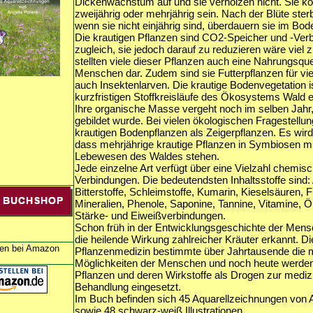
Dickenwachstum auf und sie verholzen nicht. Sie kö
zweijährig oder mehrjährig sein. Nach der Blüte ster
wenn sie nicht einjährig sind, überdauern sie im Bod
Die krautigen Pflanzen sind CO2-Speicher und -Ver
zugleich, sie jedoch darauf zu reduzieren wäre viel 
stellten viele dieser Pflanzen auch eine Nahrungsquel
Menschen dar. Zudem sind sie Futterpflanzen für vie
auch Insektenlarven. Die krautige Bodenvegetation is
kurzfristigen Stoffkreisläufe des Ökosystems Wald 
Ihre organische Masse vergeht noch im selben Jahr,
gebildet wurde. Bei vielen ökologischen Fragestellun
krautigen Bodenpflanzen als Zeigerpflanzen. Es wird
dass mehrjährige krautige Pflanzen in Symbiosen m
Lebewesen des Waldes stehen.
Jede einzelne Art verfügt über eine Vielzahl chemis
Verbindungen. Die bedeutendsten Inhaltsstoffe sind: 
Bitterstoffe, Schleimstoffe, Kumarin, Kieselsäuren, 
Mineralien, Phenole, Saponine, Tannine, Vitamine, Ö
Stärke- und Eiweißverbindungen.
Schon früh in der Entwicklungsgeschichte der Mens
die heilende Wirkung zahlreicher Kräuter erkannt. Di
len bei Amazon
Pflanzenmedizin bestimmte über Jahrtausende die 
Möglichkeiten der Menschen und noch heute werden
Pflanzen und deren Wirkstoffe als Drogen zur mediz
Behandlung eingesetzt.
Im Buch befinden sich 45 Aquarellzeichnungen von 
sowie 48 schwarz-weiß Illustrationen.