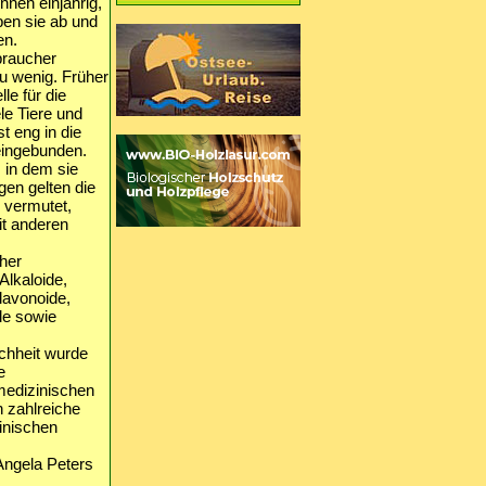
nnen einjährig,
ben sie ab und
en.
braucher
zu wenig. Früher
le für die
le Tiere und
t eng in die
eingebunden.
 in dem sie
gen gelten die
 vermutet,
it anderen
cher
Alkaloide,
Flavonoide,
le sowie
chheit wurde
e
medizinischen
 zahlreiche
inischen
Angela Peters