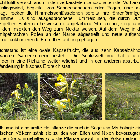
hl fühlt sie sich auch in den verkarsteten Landschaften der Vorhar
rühlingswind, begleitet von Schneeschauern oder Regen, über d
agt, recken die Himmelsschlüsselchen bereits ihre röhrenförmige
immel. Es sind ausgesprochene Hummelblüten, die durch Duf
e gelben Blütenkelche weisen orangefarbene Streifen auf, sogenan
ie den Insekten den Weg zum Nektar weisen. Auf dem Weg in d
mitgebrachten Pollen an der Narbe abgestreift und neue aufge
 eine funktionierende Fremdbestäubung getragen.
uchtstand ist eine ovale Kapselfrucht, die aus zehn Kapselzähnc
hwarzen Samenkörnern besteht. Die Schlüsselblume hat einen
 der in eine Richtung weiter wächst und in der anderen abstirbt.
anderung in frisches Erdreich statt.
blume ist eine uralte Heilpflanze die auch in Sage und Mythologie ein
ischen Völkern zählt sie zu den von Elfen und Nixen bevorzugten
hen Saponingehaltes wird die Pflanze sowohl in der Volksmedizin 