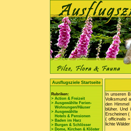
Ausflugsziele Startseite
In unseren B
Rubriken:
> Action & Freizeit
Volksmund ab
> Ausgewählte Ferien-
den Himmel d
Wohnungen/Häuser
blüher. Und 
> Ausgewählte
Erscheinen ( 
Hotels & Pensionen
( officinalis
> Baden im Harz
lichte Wälder
> Burgen & Schlösser
> Dome, Kirchen & Klöster