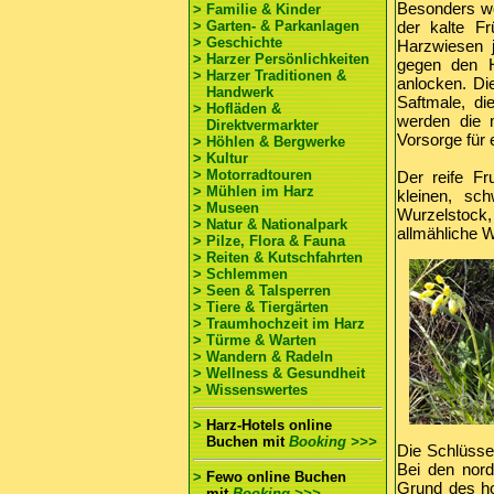
Besonders wo
> Familie & Kinder
> Garten- & Parkanlagen
der kalte F
> Geschichte
Harzwiesen j
> Harzer Persönlichkeiten
gegen den H
> Harzer Traditionen &
anlocken. Di
Handwerk
Saftmale, d
> Hofläden &
werden die 
Direktvermarkter
Vorsorge für
> Höhlen & Bergwerke
> Kultur
> Motorradtouren
Der reife Fr
> Mühlen im Harz
kleinen, sc
> Museen
Wurzelstock,
> Natur & Nationalpark
allmähliche W
> Pilze, Flora & Fauna
> Reiten & Kutschfahrten
> Schlemmen
> Seen & Talsperren
> Tiere & Tiergärten
> Traumhochzeit im Harz
> Türme & Warten
> Wandern & Radeln
> Wellness & Gesundheit
> Wissenswertes
>
Harz-Hotels online
Buchen
mit
Booking >>>
Die Schlüssel
Bei den nord
>
Fewo online Buchen
Grund des ho
mit
Booking >>>