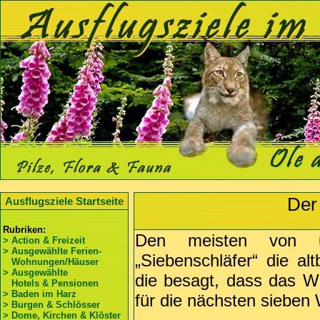
Der
Ausflugsziele Startseite
Rubriken:
Den meisten von 
> Action & Freizeit
> Ausgewählte Ferien-
„Siebenschläfer“ die al
Wohnungen/Häuser
> Ausgewählte
die besagt, dass das W
Hotels & Pensionen
> Baden im Harz
für die nächsten sieben 
> Burgen & Schlösser
> Dome, Kirchen & Klöster