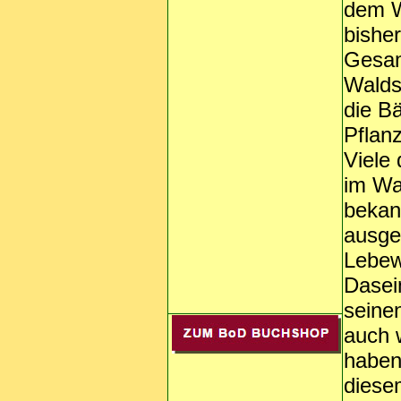
dem W
bishe
Gesam
Walds
die B
Pflanz
Viele
im Wa
bekan
ausge
Lebew
Dasei
seinen
auch 
haben
diese