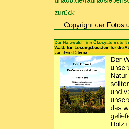
urlaub.de/fauna/siebens
zurück
Copyright der Fotos 
Der Harzwald - Ein Ökosystem stellt 
Wald: Ein Lösungsbaustein für die
von Bernd Sternal
Der W
unser
Natur
sollt
und v
unser
das w
gelief
Holz 