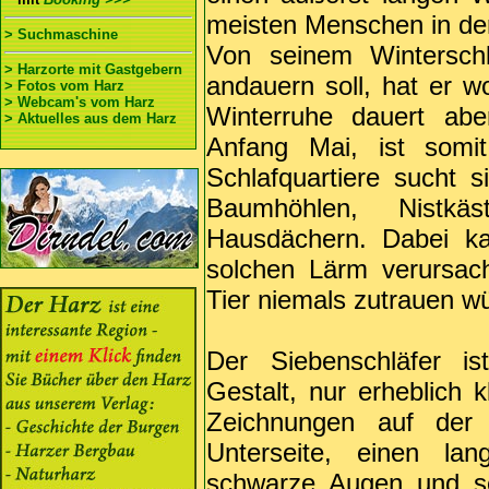
meisten Menschen in der
> Suchmaschine
Von seinem Winterschl
> Harzorte mit Gastgebern
andauern soll, hat er 
> Fotos vom Harz
> Webcam's vom Harz
Winterruhe dauert ab
> Aktuelles aus dem Harz
Anfang Mai, ist somi
Schlafquartiere sucht s
Baumhöhlen, Nistk
Hausdächern. Dabei ka
solchen Lärm verursac
Tier niemals zutrauen w
Der Siebenschläfer is
Gestalt, nur erheblich k
Zeichnungen auf der
Unterseite, einen la
schwarze Augen und se