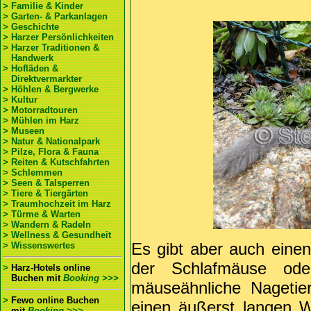
> Familie & Kinder
> Garten- & Parkanlagen
> Geschichte
> Harzer Persönlichkeiten
> Harzer Traditionen &
Handwerk
> Hofläden &
Direktvermarkter
> Höhlen & Bergwerke
> Kultur
> Motorradtouren
> Mühlen im Harz
> Museen
> Natur & Nationalpark
> Pilze, Flora & Fauna
> Reiten & Kutschfahrten
> Schlemmen
> Seen & Talsperren
> Tiere & Tiergärten
> Traumhochzeit im Harz
> Türme & Warten
> Wandern & Radeln
> Wellness & Gesundheit
Es gibt aber auch einen
> Wissenswertes
der Schlafmäuse ode
>
Harz-Hotels online
Buchen
mit
Booking >>>
mäuseähnliche Nagetier 
>
Fewo online Buchen
einen äußerst langen W
mit
Booking >>>