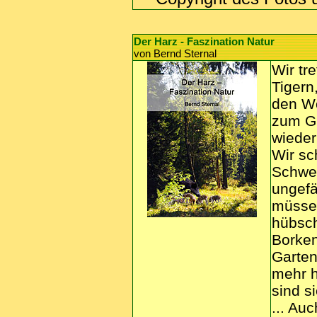
Der Harz - Faszination Natur
von Bernd Sternal
Wir tr
Tigern
den Wo
zum Gr
wieder
Wir sc
Schwer
ungefä
müssen
hübsc
Borken
Garten
mehr h
sind si
... Au