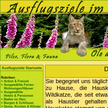
D
Ausflugsziele Startseite
Rubriken:
Sie begegnet uns täglich
> Action & Freizeit
> Ausgewählte Ferien-
zu Hause, die Hauska
Wohnungen/Häuser
> Ausgewählte
Wildkatze, die seit et
Hotels & Pensionen
> Baden im Harz
als Haustier gehalte
> Burgen & Schlösser
> Dome, Kirchen & Klöster