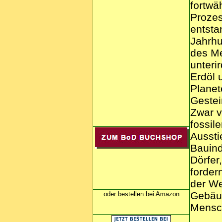
fortwä
Prozes
entsta
Jahrh
des Me
unteri
Erdöl 
Planet
Gestei
Zwar v
fossil
Aussti
Bauind
Dörfer
forder
der We
Gebäud
oder bestellen bei Amazon
Mensc