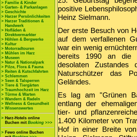
25. Geburtstag begehe
> Familie & Kinder
positive Lebensphilosop
> Garten- & Parkanlagen
> Geschichte
Heinz Sielmann.
> Harzer Persönlichkeiten
> Harzer Traditionen &
Handwerk
Der erste Besuch von H
> Hofläden &
Direktvermarkter
auf dem verfallenen G
> Höhlen & Bergwerke
> Kultur
war ein wenig ernüchtern
> Motorradtouren
> Mühlen im Harz
bereits 1990 an die 
> Museen
> Natur & Nationalpark
desolaten Zustandes 
> Pilze, Flora & Fauna
> Reiten & Kutschfahrten
Naturschützer das P
> Schlemmen
Geländes.
> Seen & Talsperren
> Tiere & Tiergärten
> Traumhochzeit im Harz
Es lag am "Grünen Ba
> Türme & Warten
> Wandern & Radeln
entlang der ehemalige
> Wellness & Gesundheit
> Wissenswertes
tier- und pflanzenreic
>
Harz-Hotels online
1.400 Kilometer von Tr
Buchen
mit
Booking >>>
Hof in einer Breite von
>
Fewo online Buchen
mit
Booking >>>