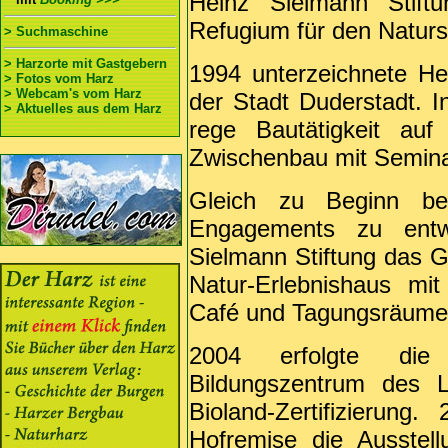
Heinz Sielmann Stif
Refugium für den Naturs
> Suchmaschine
> Harzorte mit Gastgebern
1994 unterzeichnete He
> Fotos vom Harz
> Webcam's vom Harz
der Stadt Duderstadt. I
> Aktuelles aus dem Harz
rege Bautätigkeit a
Zwischenbau mit Seminar
Gleich zu Beginn be
Engagements zu entw
Sielmann Stiftung das 
Natur-Erlebnishaus mit
Café und Tagungsräume
2004 erfolgte die
Bildungszentrum des 
Bioland-Zertifizierun
Hofremise die Ausstellu