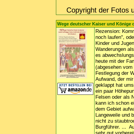
Copyright der Fotos 
Wege deutscher Kaiser und Könige de
Rezension: Kommt
noch laufen", ode
Kinder und Jugen
Wanderungen als 
es abwechslungsr
heute mit der Fa
(abgesehen vom W
Festlegung der W
Aufwand, der mir
geklappt hat ums
ein paar Höhepunk
Felsen oder als 
kann ich schon e
dem Gebiet aufw
Langeweile und 
nicht zu staubtr
Burgführer. ... A
sehr gut vorbere