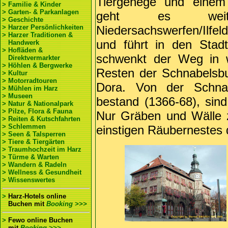
Tiergehege und einem 
> Familie & Kinder
> Garten- & Parkanlagen
geht es weite
> Geschichte
> Harzer Persönlichkeiten
Niedersachswerfen/Ilfel
> Harzer Traditionen &
und führt in den Stad
Handwerk
> Hofläden &
schwenkt der Weg in w
Direktvermarkter
> Höhlen & Bergwerke
Resten der Schnabelsbu
> Kultur
> Motorradtouren
Dora. Von der Schna
> Mühlen im Harz
> Museen
bestand (1366-68), sin
> Natur & Nationalpark
> Pilze, Flora & Fauna
Nur Gräben und Wälle 
> Reiten & Kutschfahrten
> Schlemmen
einstigen Räubernestes 
> Seen & Talsperren
> Tiere & Tiergärten
> Traumhochzeit im Harz
> Türme & Warten
> Wandern & Radeln
> Wellness & Gesundheit
> Wissenswertes
>
Harz-Hotels online
Buchen
mit
Booking >>>
>
Fewo online Buchen
mit
Booking >>>