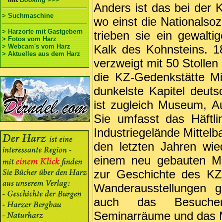
Anders ist das bei der 
> Suchmaschine
wo einst die Nationalsoz
> Harzorte mit Gastgebern
trieben sie ein gewalt
> Fotos vom Harz
> Webcam's vom Harz
Kalk des Kohnsteins. 
> Aktuelles aus dem Harz
verzweigt mit 50 Stollen
die KZ-Gedenkstätte Mi
dunkelste Kapitel deut
ist zugleich Museum, A
Sie umfasst das Häftl
Industriegelände Mittelb
den letzten Jahren wi
einem neu gebauten Mu
zur Geschichte des KZ
Wanderausstellungen 
auch das Besucher
Seminarräume und das M