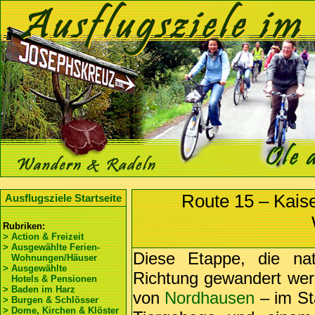
Route 15 – Kais
Ausflugsziele Startseite
Rubriken:
> Action & Freizeit
> Ausgewählte Ferien-
Diese Etappe, die nat
Wohnungen/Häuser
> Ausgewählte
Richtung gewandert wer
Hotels & Pensionen
> Baden im Harz
von
Nordhausen
– im St
> Burgen & Schlösser
> Dome, Kirchen & Klöster