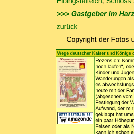
Elbingstalteich
,
Schloss 
>>> Gastgeber im Har
zurück
Copyright der Fotos 
Wege deutscher Kaiser und Könige de
Rezension: Kommt
noch laufen", ode
Kinder und Jugen
Wanderungen als 
es abwechslungsr
heute mit der Fa
(abgesehen vom W
Festlegung der W
Aufwand, der mir
geklappt hat ums
ein paar Höhepunk
Felsen oder als 
kann ich schon e