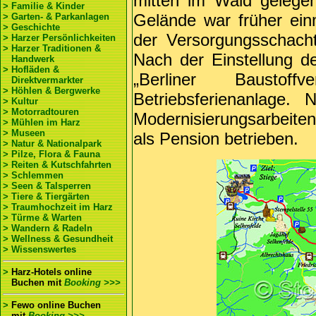
mitten im Wald gelege
> Familie & Kinder
Gelände war früher ei
> Garten- & Parkanlagen
> Geschichte
der Versorgungsschach
> Harzer Persönlichkeiten
> Harzer Traditionen &
Nach der Einstellung d
Handwerk
> Hofläden &
„Berliner Baustof
Direktvermarkter
> Höhlen & Bergwerke
Betriebsferienanlage
> Kultur
> Motorradtouren
Modernisierungsarbeiten 
> Mühlen im Harz
> Museen
als Pension betrieben.
> Natur & Nationalpark
> Pilze, Flora & Fauna
> Reiten & Kutschfahrten
> Schlemmen
> Seen & Talsperren
> Tiere & Tiergärten
> Traumhochzeit im Harz
> Türme & Warten
> Wandern & Radeln
> Wellness & Gesundheit
> Wissenswertes
>
Harz-Hotels online
Buchen
mit
Booking >>>
>
Fewo online Buchen
mit
Booking >>>