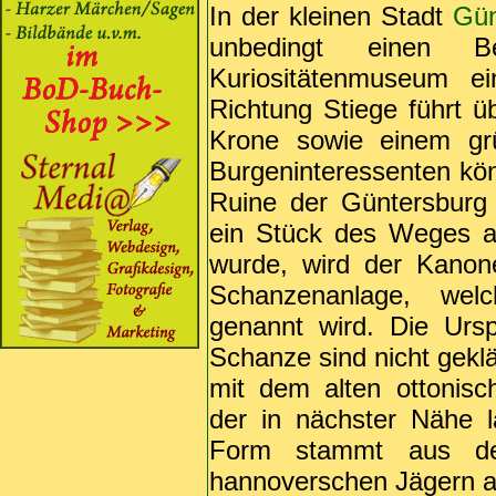
In der kleinen Stadt
Gün
unbedingt einen B
Kuriositätenmuseum e
Richtung Stiege führt ü
Krone sowie einem grü
Burgeninteressenten kö
Ruine der Güntersbur
ein Stück des Weges a
wurde, wird der Kanonen
Schanzenanlage, wel
genannt wird. Die Urs
Schanze sind nicht gekl
mit dem alten ottonisc
der in nächster Nähe l
Form stammt aus d
hannoverschen Jägern a