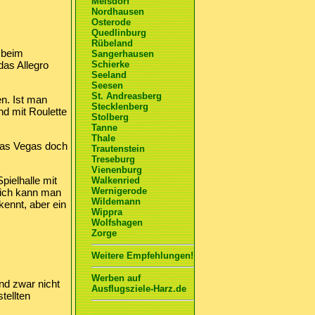
Meisdorf
Nordhausen
Osterode
Quedlinburg
Rübeland
 beim
Sangerhausen
das Allegro
Schierke
Seeland
Seesen
St. Andreasberg
n. Ist man
Stecklenberg
nd mit Roulette
Stolberg
Tanne
Thale
Las Vegas doch
Trautenstein
Treseburg
Vienenburg
pielhalle mit
Walkenried
Wernigerode
lich kann man
Wildemann
kennt, aber ein
Wippra
Wolfshagen
Zorge
Weitere Empfehlungen!
Werben auf
nd zwar nicht
Ausflugsziele-Harz.de
tellten