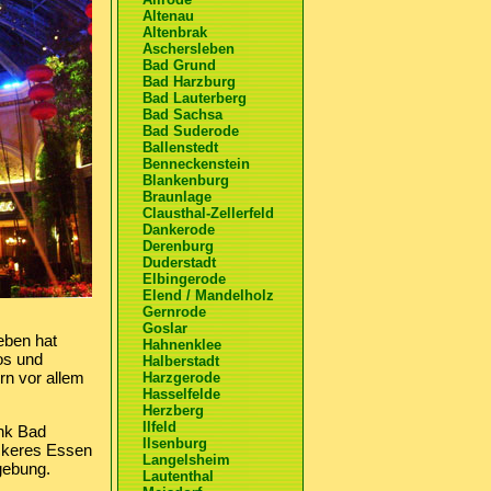
Altenau
Altenbrak
Aschersleben
Bad Grund
Bad Harzburg
Bad Lauterberg
Bad Sachsa
Bad Suderode
Ballenstedt
Benneckenstein
Blankenburg
Braunlage
Clausthal-Zellerfeld
Dankerode
Derenburg
Duderstadt
Elbingerode
Elend / Mandelholz
Gernrode
Goslar
eben hat
Hahnenklee
os und
Halberstadt
rn vor allem
Harzgerode
Hasselfelde
Herzberg
Ilfeld
ank Bad
Ilsenburg
eckeres Essen
Langelsheim
gebung.
Lautenthal