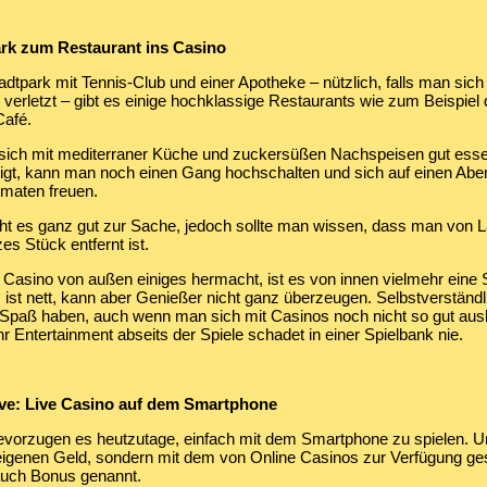
rk zum Restaurant ins Casino
tpark mit Tennis-Club und einer Apotheke – nützlich, falls man sich
 verletzt – gibt es einige hochklassige Restaurants wie zum Beispiel 
afé.
s sich mit mediterraner Küche und zuckersüßen Nachspeisen gut esse
tigt, kann man noch einen Gang hochschalten und sich auf einen Abe
omaten freuen.
ht es ganz gut zur Sache, jedoch sollte man wissen, dass man von 
es Stück entfernt ist.
asino von außen einiges hermacht, ist es von innen vielmehr eine S
 ist nett, kann aber Genießer nicht ganz überzeugen. Selbstverständ
l Spaß haben, auch wenn man sich mit Casinos noch nicht so gut aus
 Entertainment abseits der Spiele schadet in einer Spielbank nie.
ive: Live Casino auf dem Smartphone
bevorzugen es heutzutage, einfach mit dem Smartphone zu spielen. U
eigenen Geld, sondern mit dem von Online Casinos zur Verfügung ges
uch Bonus genannt.