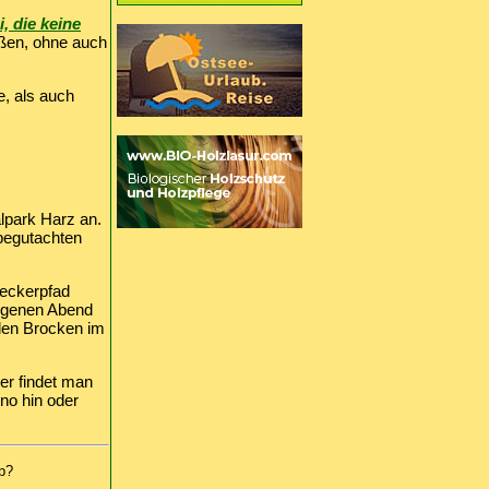
, die keine
eßen, ohne auch
e, als auch
lpark Harz an.
begutachten
eckerpfad
angenen Abend
den Brocken im
er findet man
no hin oder
p?