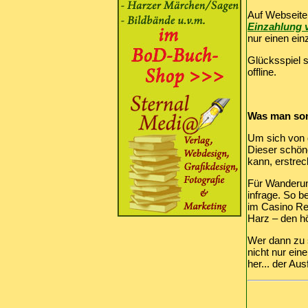
Auf Webseiten
Einzahlung 
nur einen ein
Glücksspiel s
offline.
Was man son
Um sich von 
Dieser schön
kann, erstre
Für Wanderu
infrage. So 
im Casino Re
Harz – den h
Wer dann zu s
nicht nur ein
her... der Aus