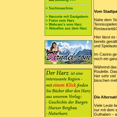
> Suchmaschine
Vom Stadtpa
> Harzorte mit Gastgebern
Nahe dem Stad
> Fotos vom Harz
Tennisspielen
> Webcam's vom Harz
> Aktuelles aus dem Harz
Restaurant&C
Hier lässt e
bereits gesät
und Spielaut
Im Casino ge
noch ein ganz
Während das C
Roulette. Das
hier sehr vie
bisschen mehr
Die Alternat
Viele Leute 
nur mit dem 
Guthaben – a