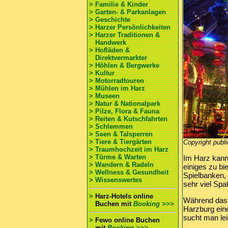
> Familie & Kinder
> Garten- & Parkanlagen
> Geschichte
> Harzer Persönlichkeiten
> Harzer Traditionen &
Handwerk
> Hofläden &
Direktvermarkter
> Höhlen & Bergwerke
> Kultur
> Motorradtouren
> Mühlen im Harz
> Museen
> Natur & Nationalpark
> Pilze, Flora & Fauna
> Reiten & Kutschfahrten
> Schlemmen
> Seen & Talsperren
> Tiere & Tiergärten
Copyright publ
> Traumhochzeit im Harz
> Türme & Warten
Im Harz kann
> Wandern & Radeln
einiges zu b
> Wellness & Gesundheit
Spielbanken,
> Wissenswertes
sehr viel Sp
>
Harz-Hotels online
Während das 
Buchen
mit
Booking >>>
Harzburg eine
sucht man le
>
Fewo online Buchen
mit
Booking >>>