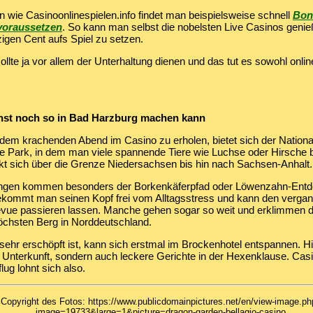
 wie Casinoonlinespielen.info findet man beispielsweise schnell
Boni
voraussetzen
. So kann man selbst die nobelsten Live Casinos geni
zigen Cent aufs Spiel zu setzen.
ollte ja vor allem der Unterhaltung dienen und das tut es sowohl onlin
st noch so in Bad Harzburg machen kann
dem krachenden Abend im Casino zu erholen, bietet sich der Nationa
e Park, in dem man viele spannende Tiere wie Luchse oder Hirsche 
ckt sich über die Grenze Niedersachsen bis hin nach Sachsen-Anhalt.
ngen kommen besonders der Borkenkäferpfad oder Löwenzahn-Entd
bekommt man seinen Kopf frei vom Alltagsstress und kann den verg
vue passieren lassen. Manche gehen sogar so weit und erklimmen 
öchsten Berg in Norddeutschland.
ehr erschöpft ist, kann sich erstmal im Brockenhotel entspannen. Hi
e Unterkunft, sondern auch leckere Gerichte in der Hexenklause. Casi
flug lohnt sich also.
Copyright des Fotos: https://www.publicdomainpictures.net/en/view-image.ph
image=19733&large=1&picture=dragon-garden-bellagio-casino