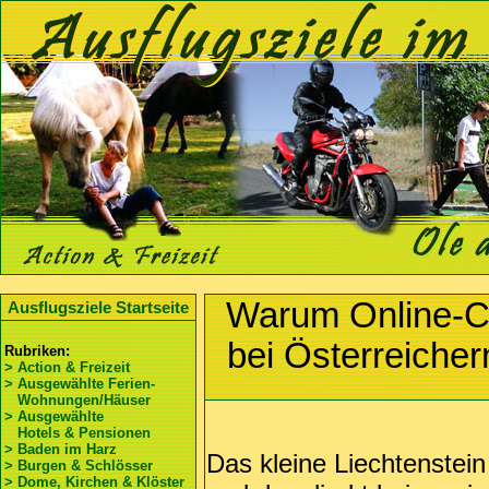
Warum Online-Ca
Ausflugsziele Startseite
bei Österreicher
Rubriken:
> Action & Freizeit
> Ausgewählte Ferien-
Wohnungen/Häuser
> Ausgewählte
Hotels & Pensionen
> Baden im Harz
Das kleine Liechtenstein 
> Burgen & Schlösser
> Dome, Kirchen & Klöster