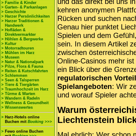
und das direkt bei uns i
> Familie & Kinder
> Garten- & Parkanlagen
kehren anonymen Plattf
> Geschichte
> Harzer Persönlichkeiten
Rücken und suchen nac
> Harzer Traditionen &
Genau hier punktet Liecht
Handwerk
> Hofläden &
Spielen und dem Gefühl
Direktvermarkter
> Höhlen & Bergwerke
sein. In diesem Artikel 
> Kultur
> Motorradtouren
zwischen österreichische
> Mühlen im Harz
> Museen
Online-Casinos mehr ist
> Natur & Nationalpark
> Pilze, Flora & Fauna
ein Blick über die Grenz
> Reiten & Kutschfahrten
> Schlemmen
regulatorischen Vortei
> Seen & Talsperren
> Tiere & Tiergärten
Spielangeboten
: Wir z
> Traumhochzeit im Harz
und worauf Spieler achte
> Türme & Warten
> Wandern & Radeln
> Wellness & Gesundheit
Warum österreichi
> Wissenswertes
>
Harz-Hotels online
Liechtenstein blic
Buchen
mit
Booking >>>
>
Fewo online Buchen
Mal ehrlich: Wer schon m
mit
Booking >>>